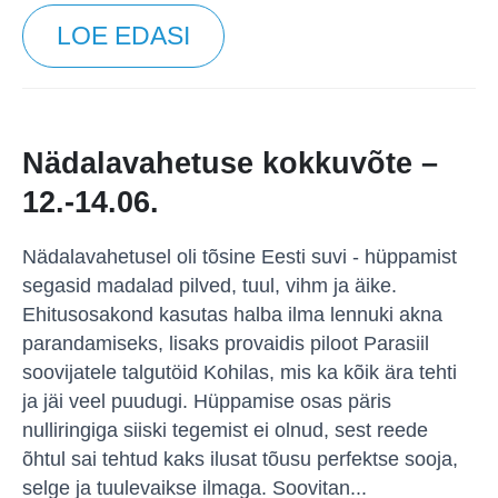
LOE EDASI
Nädalavahetuse kokkuvõte –
12.-14.06.
Nädalavahetusel oli tõsine Eesti suvi - hüppamist
segasid madalad pilved, tuul, vihm ja äike.
Ehitusosakond kasutas halba ilma lennuki akna
parandamiseks, lisaks provaidis piloot Parasiil
soovijatele talgutöid Kohilas, mis ka kõik ära tehti
ja jäi veel puudugi. Hüppamise osas päris
nulliringiga siiski tegemist ei olnud, sest reede
õhtul sai tehtud kaks ilusat tõusu perfektse sooja,
selge ja tuulevaikse ilmaga. Soovitan...