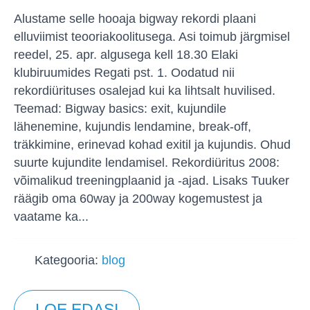
Alustame selle hooaja bigway rekordi plaani
elluviimist teooriakoolitusega. Asi toimub järgmisel
reedel, 25. apr. algusega kell 18.30 Elaki
klubiruumides Regati pst. 1. Oodatud nii
rekordiürituses osalejad kui ka lihtsalt huvilised.
Teemad: Bigway basics: exit, kujundile
lähenemine, kujundis lendamine, break-off,
träkkimine, erinevad kohad exitil ja kujundis. Ohud
suurte kujundite lendamisel. Rekordiüritus 2008:
võimalikud treeningplaanid ja -ajad. Lisaks Tuuker
räägib oma 60way ja 200way kogemustest ja
vaatame ka...
Kategooria:
blog
LOE EDASI