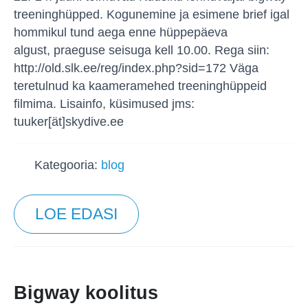
treeninghüpped. Kogunemine ja esimene brief igal
hommikul tund aega enne hüppepäeva
algust, praeguse seisuga kell 10.00. Rega siin:
http://old.slk.ee/reg/index.php?sid=172 Väga
teretulnud ka kaameramehed treeninghüppeid
filmima. Lisainfo, küsimused jms:
tuuker[ät]skydive.ee
Kategooria:
blog
LOE EDASI
Bigway koolitus