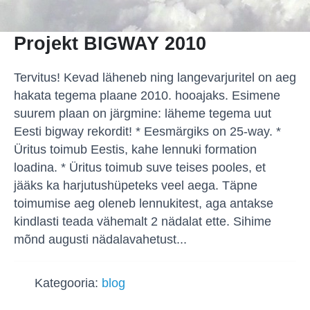
Projekt BIGWAY 2010
Tervitus! Kevad läheneb ning langevarjuritel on aeg
hakata tegema plaane 2010. hooajaks. Esimene
suurem plaan on järgmine: läheme tegema uut
Eesti bigway rekordit! * Eesmärgiks on 25-way. *
Üritus toimub Eestis, kahe lennuki formation
loadina. * Üritus toimub suve teises pooles, et
jääks ka harjutushüpeteks veel aega. Täpne
toimumise aeg oleneb lennukitest, aga antakse
kindlasti teada vähemalt 2 nädalat ette. Sihime
mõnd augusti nädalavahetust...
Kategooria:
blog