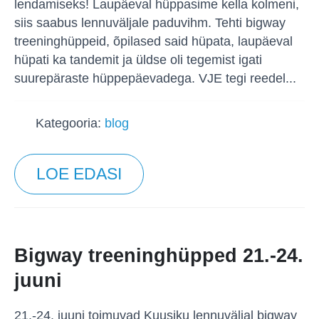
lendamiseks! Laupäeval hüppasime kella kolmeni,
siis saabus lennuväljale paduvihm. Tehti bigway
treeninghüppeid, õpilased said hüpata, laupäeval
hüpati ka tandemit ja üldse oli tegemist igati
suurepäraste hüppepäevadega. VJE tegi reedel...
Kategooria:
blog
LOE EDASI
Bigway treeninghüpped 21.-24.
juuni
21.-24. juuni toimuvad Kuusiku lennuväljal bigway