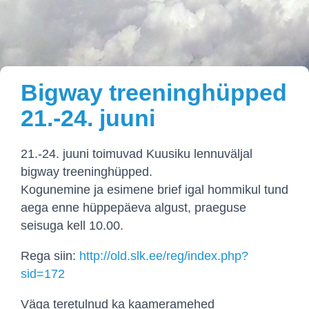
Bigway treeninghüpped
21.-24. juuni
21.-24. juuni toimuvad Kuusiku lennuväljal
bigway treeninghüpped.
Kogunemine ja esimene brief igal hommikul tund
aega enne hüppepäeva algust, praeguse
seisuga kell 10.00.
Rega siin:
http://old.slk.ee/reg/index.php?
sid=172
Väga teretulnud ka kaameramehed