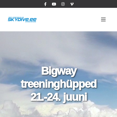
Bigway
treeninghüpped
21.-24. juuni