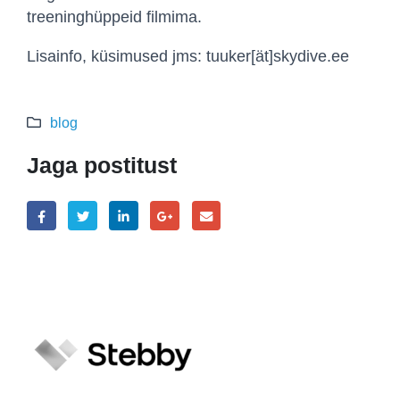
treeninghüppeid filmima.
Lisainfo, küsimused jms:
tuuker[ät]skydive.ee
blog
Jaga postitust