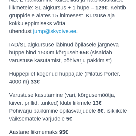
liikmetele: SL algkursus + 1 hüpe –
129€
. Kehtib
gruppidele alates 15 inimesest. Kursuse aja
kokkuleppimiseks võtta
ühendust
jump@skydive.ee
.
IAD/SL algkursuse läbinud õpilasele järgneva
hüppe hind 1500m kõrguselt
65€
(sisaldab
varustuse kasutamist, põhivarju pakkimist)
Hüppepilet kogenud hüppajale (Pilatus Porter,
4000 m)
33
€
Varustuse kasutamine (vari, kõrgusemõõtja,
kiiver, prillid, tunked) klubi liikmele
13
€
Põhivarju pakkimine õpilasvarjudele
8€
, isiklikele
väiksematele varjudele
5€
Aastane liikmemaks
95€