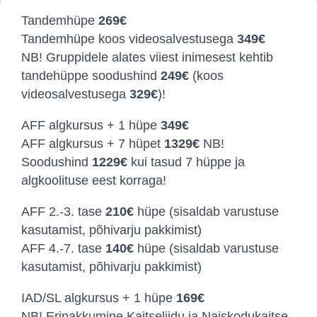
Tandemhüpe
269
€
Tandemhüpe koos videosalvestusega
349
€
NB! Gruppidele alates viiest inimesest kehtib
tandehüppe soodushind
249€
(koos
videosalvestusega
329€
)!
AFF algkursus + 1 hüpe
349
€
AFF algkursus + 7 hüpet
1329€
NB!
Soodushind
1229
€
kui tasud 7 hüppe ja
algkoolituse eest korraga!
AFF 2.-3. tase
210
€
hüpe (sisaldab varustuse
kasutamist, põhivarju pakkimist)
AFF 4.-7. tase
140
€
hüpe (sisaldab varustuse
kasutamist, põhivarju pakkimist)
IAD/SL algkursus + 1 hüpe
169
€
NB! Eripakkumine Kaitseliidu ja Naiskodukaitse