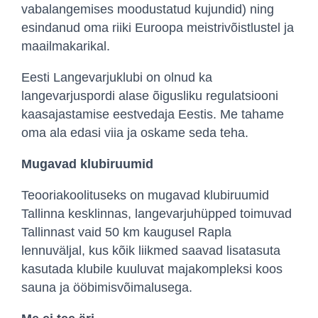
vabalangemises moodustatud kujundid) ning
esindanud oma riiki Euroopa meistrivõistlustel ja
maailmakarikal.
Eesti Langevarjuklubi on olnud ka
langevarjuspordi alase õigusliku regulatsiooni
kaasajastamise eestvedaja Eestis. Me tahame
oma ala edasi viia ja oskame seda teha.
Mugavad klubiruumid
Teooriakoolituseks on mugavad klubiruumid
Tallinna kesklinnas, langevarjuhüpped toimuvad
Tallinnast vaid 50 km kaugusel Rapla
lennuväljal, kus kõik liikmed saavad lisatasuta
kasutada klubile kuuluvat majakompleksi koos
sauna ja ööbimisvõimalusega.