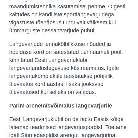
maandumistehnika kasutamisel pehme. Õigesti
käitudes on kandiliste sportlangevarjudega
vigastuste tõenäosus tunduvalt väiksem kui
ümmarguste dessantvarjude puhul.
Langevarjude lennukõlblikkuse nõuded ja
hoolduse kord on sätestatud Lennuameti poolt
kinnitatud Eesti Langevarjuklubi
langevarjundustegevuse käsiraamatus. Igale
langevarjukomplektile teostatakse põhjalik
ülevaatus kord aastas, lisaks jooksvad
ülevaatused kui selleks on vajadus.
Parim arenemisvõimalus langevarjurile
Eesti Langevarjuklubil on de facto Eestis kõige
laiemad teadmised langevarjuspordist. Toetame
igati Sinu edaspidist arengut langevarjurina,