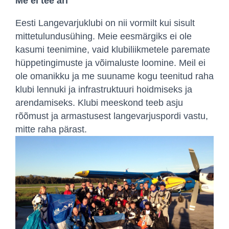
Me ei tee äri
Eesti Langevarjuklubi on nii vormilt kui sisult
mittetulundusühing. Meie eesmärgiks ei ole
kasumi teenimine, vaid klubiliikmetele paremate
hüppetingimuste ja võimaluste loomine. Meil ei
ole omanikku ja me suuname kogu teenitud raha
klubi lennuki ja infrastruktuuri hoidmiseks ja
arendamiseks. Klubi meeskond teeb asju
rõõmust ja armastusest langevarjuspordi vastu,
mitte raha pärast.