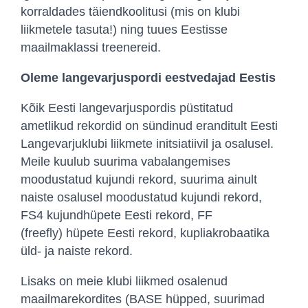
korraldades täiendkoolitusi (mis on klubi
liikmetele tasuta!) ning tuues Eestisse
maailmaklassi treenereid.
Oleme langevarjuspordi eestvedajad Eestis
Kõik Eesti langevarjuspordis püstitatud
ametlikud rekordid on sündinud eranditult Eesti
Langevarjuklubi liikmete initsiatiivil ja osalusel.
Meile kuulub suurima vabalangemises
moodustatud kujundi rekord, suurima ainult
naiste osalusel moodustatud kujundi rekord,
FS4 kujundhüpete Eesti rekord, FF
(freefly) hüpete Eesti rekord, kupliakrobaatika
üld- ja naiste rekord.
Lisaks on meie klubi liikmed osalenud
maailmarekordites (BASE hüpped, suurimad