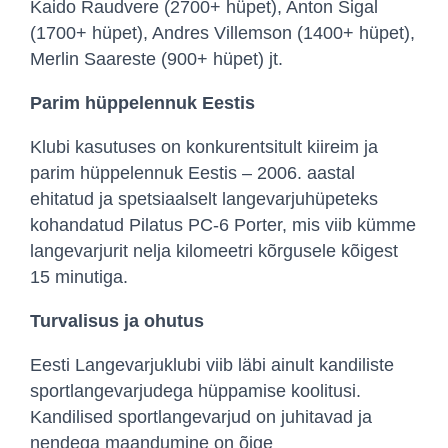
Kaido Raudvere (2700+ hüpet), Anton Sigal
(1700+ hüpet), Andres Villemson (1400+ hüpet),
Merlin Saareste (900+ hüpet) jt.
Parim hüppelennuk Eestis
Klubi kasutuses on konkurentsitult kiireim ja
parim hüppelennuk Eestis – 2006. aastal
ehitatud ja spetsiaalselt langevarjuhüpeteks
kohandatud Pilatus PC-6 Porter, mis viib kümme
langevarjurit nelja kilomeetri kõrgusele kõigest
15 minutiga.
Turvalisus ja ohutus
Eesti Langevarjuklubi viib läbi ainult kandiliste
sportlangevarjudega hüppamise koolitusi.
Kandilised sportlangevarjud on juhitavad ja
nendega maandumine on õige