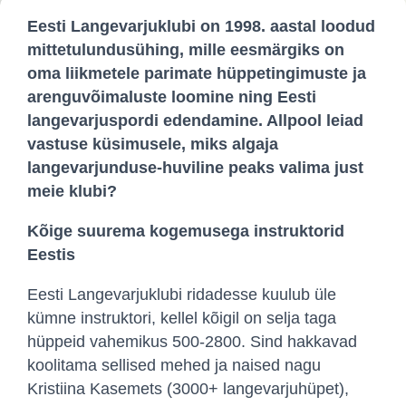
Eesti Langevarjuklubi on 1998. aastal loodud
mittetulundusühing, mille eesmärgiks on
oma liikmetele parimate hüppetingimuste ja
arenguvõimaluste loomine ning Eesti
langevarjuspordi edendamine. Allpool leiad
vastuse küsimusele, miks algaja
langevarjunduse-huviline peaks valima just
meie klubi?
Kõige suurema kogemusega instruktorid
Eestis
Eesti Langevarjuklubi ridadesse kuulub üle
kümne instruktori, kellel kõigil on selja taga
hüppeid vahemikus 500-2800. Sind hakkavad
koolitama sellised mehed ja naised nagu
Kristiina Kasemets (3000+ langevarjuhüpet),