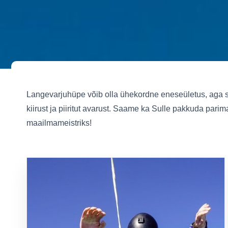
Langevarjuhüpe võib olla ühekordne eneseületus, aga sel
kiirust ja piiritut avarust. Saame ka Sulle pakkuda par
maailmameistriks!