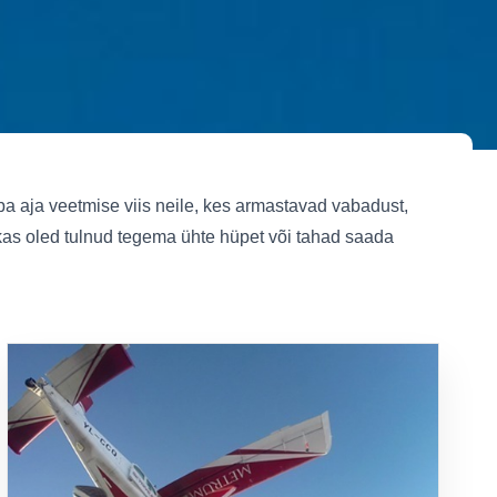
ba aja veetmise viis neile, kes armastavad vabadust,
 kas oled tulnud tegema ühte hüpet või tahad saada