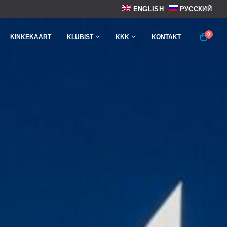
ENGLISH
РУССКИЙ
0
KINKEKAART
KLUBIST
KKK
KONTAKT