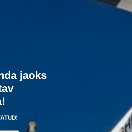
nda jaoks
tav
a!
ATUD!