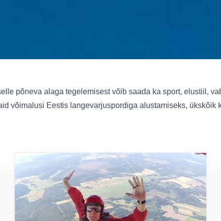
le põneva alaga tegelemisest võib saada ka sport, elustiil, va
imaid võimalusi Eestis langevarjuspordiga alustamiseks, ükskõik