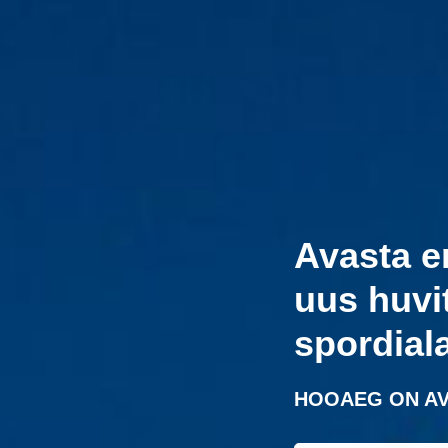
Avasta e
uus huvi
spordial
HOOAEG ON AV