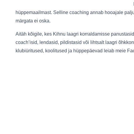
hüppemaailmast. Selline coaching annab hooajale palju ju
märgata ei oska.
Aitäh kõigile, kes Kihnu laagri korraldamisse panustasid
coach’isid, lendasid, pildistasid või lihtsalt laagri õhk
klubiüritused, koolitused ja hüppepäevad leiab meie Fac