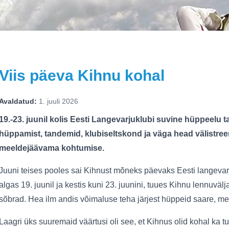
Viis päeva Kihnu kohal
Avaldatud:
1. juuli 2026
19.-23. juunil kolis Eesti Langevarjuklubi suvine hüppeelu t
hüppamist, tandemid, klubiseltskond ja väga head välistreen
meeldejäävama kohtumise.
Juuni teises pooles sai Kihnust mõneks päevaks Eesti langevar
algas 19. juunil ja kestis kuni 23. juunini, tuues Kihnu lennuvä
sõbrad. Hea ilm andis võimaluse teha järjest hüppeid saare, me
Laagri üks suuremaid väärtusi oli see, et Kihnus olid kohal ka 