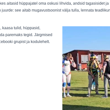
kes aitasid hüppajatel oma oskusi lihvida, andsid tagasisidet j
urde: see aitab mugavustsoonist välja tulla, lennata teadlikumal
, kaasa tulid, hüppasid,
konda paremaks tegid. Järgmised
ebooki grupist ja kodulehelt.