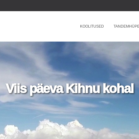
KOOLITUSED
TANDEMHÜP
Viis päeva Kihnu kohal