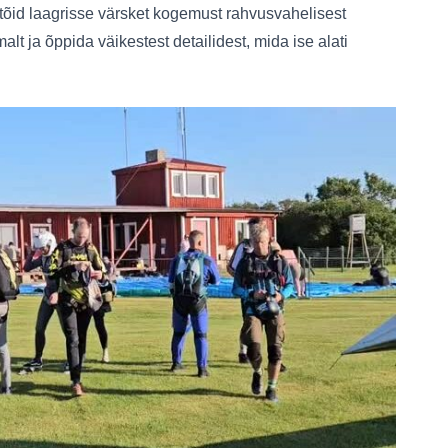
a tõid laagrisse värsket kogemust rahvusvahelisest
t ja õppida väikestest detailidest, mida ise alati