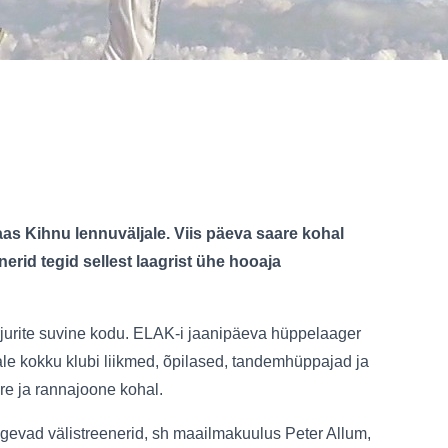
aas Kihnu lennuväljale. Viis päeva saare kohal
erid tegid sellest laagrist ühe hooaja
jurite suvine kodu. ELAK-i jaanipäeva hüppelaager
ljale kokku klubi liikmed, õpilased, tandemhüppajad ja
re ja rannajoone kohal.
tugevad välistreenerid, sh maailmakuulus Peter Allum,