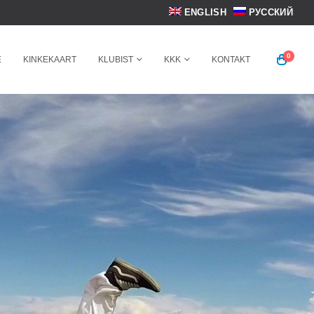
ENGLISH
РУССКИЙ
0
E
KINKEKAART
KLUBIST
KKK
KONTAKT