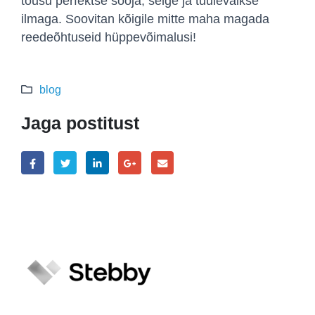
tõusu perfektse sooja, selge ja tuulevaikse
ilmaga. Soovitan kõigile mitte maha magada
reedeõhtuseid hüppevõimalusi!
blog
Jaga postitust