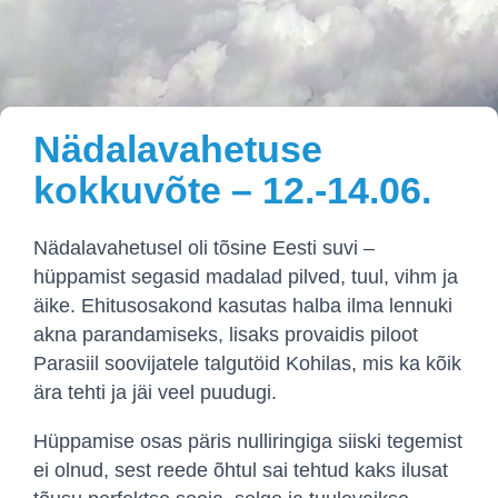
Nädalavahetuse
kokkuvõte – 12.-14.06.
Nädalavahetusel oli tõsine Eesti suvi –
hüppamist segasid madalad pilved, tuul, vihm ja
äike. Ehitusosakond kasutas halba ilma lennuki
akna parandamiseks, lisaks provaidis piloot
Parasiil soovijatele talgutöid Kohilas, mis ka kõik
ära tehti ja jäi veel puudugi.
Hüppamise osas päris nulliringiga siiski tegemist
ei olnud, sest reede õhtul sai tehtud kaks ilusat