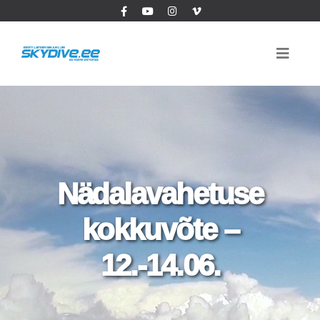
Nädalavahetuse
kokkuvõte –
12.-14.06.