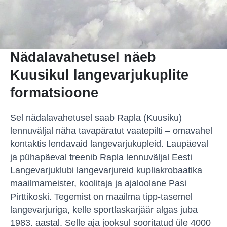
Nädalavahetusel näeb
Kuusikul langevarjukuplite
formatsioone
Sel nädalavahetusel saab Rapla (Kuusiku)
lennuväljal näha tavapäratut vaatepilti – omavahel
kontaktis lendavaid langevarjukupleid. Laupäeval
ja pühapäeval treenib Rapla lennuväljal Eesti
Langevarjuklubi langevarjureid kupliakrobaatika
maailmameister, koolitaja ja ajaloolane Pasi
Pirttikoski. Tegemist on maailma tipp-tasemel
langevarjuriga, kelle sportlaskarjäär algas juba
1983. aastal. Selle aja jooksul sooritatud üle 4000