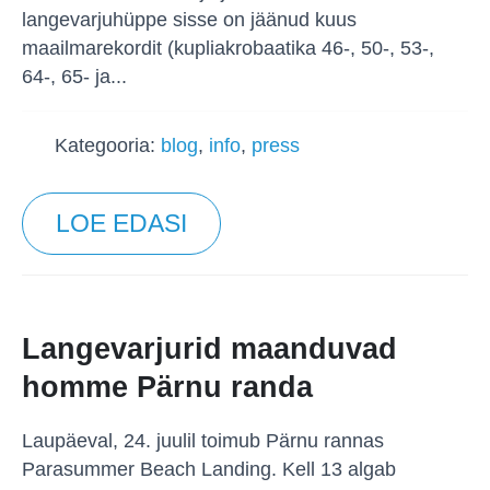
langevarjuhüppe sisse on jäänud kuus
maailmarekordit (kupliakrobaatika 46-, 50-, 53-,
64-, 65- ja...
Kategooria:
blog
,
info
,
press
LOE EDASI
Langevarjurid maanduvad
homme Pärnu randa
Laupäeval, 24. juulil toimub Pärnu rannas
Parasummer Beach Landing. Kell 13 algab