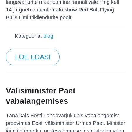
langevarjurite maandumine rannaliivale ning kell
14 järgneb enneolematu show Red Bull Flying
Bulls tiimi trikilendurite poolt.
Kategooria:
blog
LOE EDASI
Välisminister Paet
vabalangemises
Täna käis Eesti Langevarjuklubis vabalangemist
proovimas Eesti välisminister Urmas Paet. Minister
jäi nii hüppe kui professionaalse instruktoriga väga