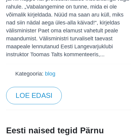
rahule. „Vabalangemine on tunne, mida ei ole
võimalik kirjeldada. Nüüd ma saan aru küll, miks
nad siin nädal aega üles-alla käivad!“, kirjeldas
välisminister Paet oma elamust vahetult peale
maandumist. Välisministri turvaliselt taevast
maapeale lennutanud Eesti Langevarjuklubi
instruktor Toomas Talts kommenteeris,...
Kategooria:
blog
LOE EDASI
Eesti naised tegid Pärnu