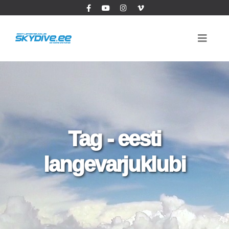
Tag - eesti
langevarjuklubi