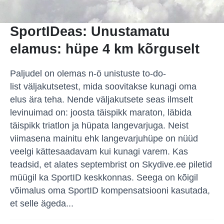
SportIDeas: Unustamatu
elamus: hüpe 4 km kõrguselt
Paljudel on olemas n-ö unistuste to-do-
list väljakutsetest, mida soovitakse kunagi oma
elus ära teha. Nende väljakutsete seas ilmselt
levinuimad on: joosta täispikk maraton, läbida
täispikk triatlon ja hüpata langevarjuga. Neist
viimasena mainitu ehk langevarjuhüpe on nüüd
veelgi kättesaadavam kui kunagi varem. Kas
teadsid, et alates septembrist on Skydive.ee piletid
müügil ka SportID keskkonnas. Seega on kõigil
võimalus oma SportID kompensatsiooni kasutada,
et selle ägeda...