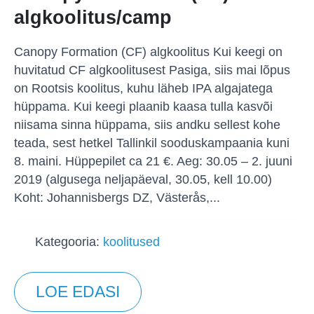
algkoolitus/camp
Canopy Formation (CF) algkoolitus Kui keegi on
huvitatud CF algkoolitusest Pasiga, siis mai lõpus
on Rootsis koolitus, kuhu läheb IPA algajatega
hüppama. Kui keegi plaanib kaasa tulla kasvõi
niisama sinna hüppama, siis andku sellest kohe
teada, sest hetkel Tallinkil sooduskampaania kuni
8. maini. Hüppepilet ca 21 €. Aeg: 30.05 – 2. juuni
2019 (algusega neljapäeval, 30.05, kell 10.00)
Koht: Johannisbergs DZ, Västerås,...
Kategooria:
koolitused
LOE EDASI