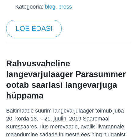
Kategooria:
blog
,
press
LOE EDASI
Rahvusvaheline
langevarjulaager Parasummer
ootab saarlasi langevarjuga
hüppama
Baltimaade suurim langevarjulaager toimub juba
20. korda 13. – 21. juulini 2019 Saaremaal
Kuressaares. Ilus merevaade, avalik liivarannale
maandumine sadade inimeste ees ning hulganisti