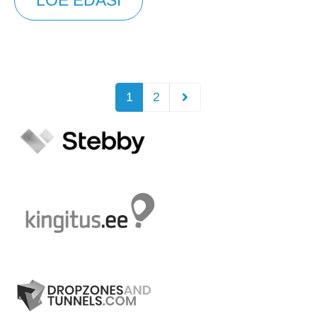
LOE EDASI
1
2