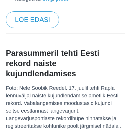
LOE EDASI
Parasummeril tehti Eesti
rekord naiste
kujundlendamises
Foto: Nele Soobik Reedel, 17. juulil tehti Rapla
lennuväljal naiste kujundlendamise ametlik Eesti
rekord. Vabalangemises moodustasid kujundi
seitse eestlannast langevarjurit.
Langevarjusportlaste rekordihüpe hinnatakse ja
registreeritakse kohtunike poolt järgmisel nädalal.