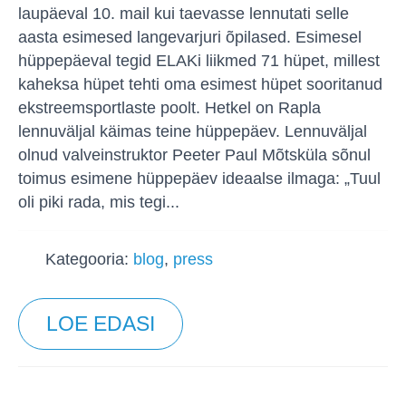
laupäeval 10. mail kui taevasse lennutati selle
aasta esimesed langevarjuri õpilased. Esimesel
hüppepäeval tegid ELAKi liikmed 71 hüpet, millest
kaheksa hüpet tehti oma esimest hüpet sooritanud
ekstreemsportlaste poolt. Hetkel on Rapla
lennuväljal käimas teine hüppepäev. Lennuväljal
olnud valveinstruktor Peeter Paul Mõtsküla sõnul
toimus esimene hüppepäev ideaalse ilmaga: „Tuul
oli piki rada, mis tegi...
Kategooria:
blog
,
press
LOE EDASI