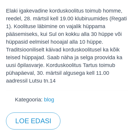
Elaki igakevadine korduskoolitus toimub homme,
reedel, 28. märtsil kell 19.00 klubiruumides (Regati
1). Koolituse läbimine on vajalik hüppama
pääsemiseks, kui Sul on kokku alla 30 hüppe või
hüppasid eelmisel hooajal alla 10 hüppe.
Traditsiooniliselt käivad korduskoolitusel ka kõik
teised hüppajad. Saab näha ja selga proovida ka
uusi õpilasvarje. Korduskoolitus Tartus toimub
pühapäeval, 30. märtsil algusega kell 11.00
aadressil Lutsu tn.14
Kategooria:
blog
LOE EDASI