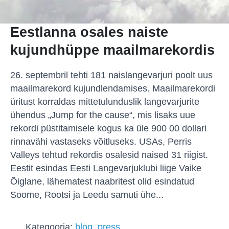
Eestlanna osales naiste
kujundhüppe maailmarekordis
26. septembril tehti 181 naislangevarjuri poolt uus
maailmarekord kujundlendamises. Maailmarekordi
üritust korraldas mittetulunduslik langevarjurite
ühendus „Jump for the cause“, mis lisaks uue
rekordi püstitamisele kogus ka üle 900 00 dollari
rinnavähi vastaseks võitluseks. USAs, Perris
Valleys tehtud rekordis osalesid naised 31 riigist.
Eestit esindas Eesti Langevarjuklubi liige Vaike
Õiglane, lähematest naabritest olid esindatud
Soome, Rootsi ja Leedu samuti ühe...
Kategooria:
blog
,
press