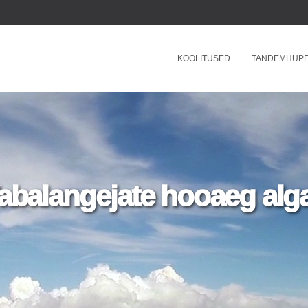
KOOLITUSED
TANDEMHÜP
abalangejate hooaeg alg