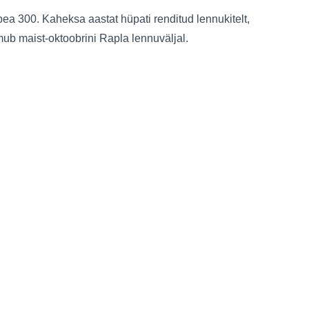
ea 300. Kaheksa aastat hüpati renditud lennukitelt,
ub maist-oktoobrini Rapla lennuväljal.