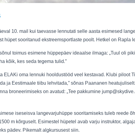
s
val 10. mail kui taevasse lennutati selle aasta esimesed lang
st hüpet sooritanud ekstreemsportlaste poolt. Hetkel on Rapla 
 sõnul toimus esimene hüppepäev ideaalse ilmaga: „Tuul oli pik
ha kõik, kes seda tegema tulid.”
a ELAKi oma lennuki hooldustööd veel kestavad. Klubi piloot Ti
a ja Eestimaale tiibu lehvitada,” sõnas Paananen heatujuliselt.
nna broneerimiseks on avatud: „Tee pakkumine jump@skydive.ee
esimese iseseisva langevarjuhüppe sooritamiseks tuleb reede õh
00 m kõrguselt. Esimestel hüpetel avab varju instruktor, algaja 
eks pädev. Pikemalt algkursusest siin.