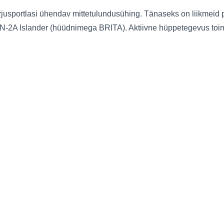
jusportlasi ühendav mittetulundusühing. Tänaseks on liikmeid p
 BN-2A Islander (hüüdnimega BRITA). Aktiivne hüppetegevus toim