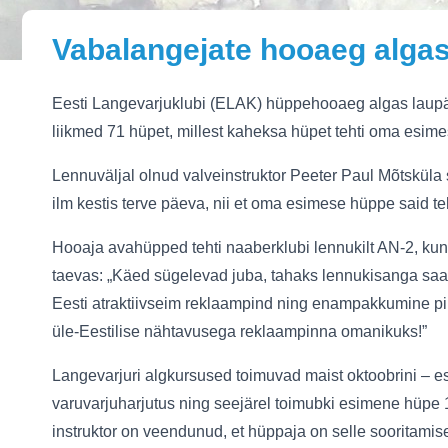
Vabalangejate hooaeg alga
Eesti Langevarjuklubi (ELAK) hüppehooaeg algas laupäe
liikmed 71 hüpet, millest kaheksa hüpet tehti oma esime
Lennuväljal olnud valveinstruktor Peeter Paul Mõtsküla
ilm kestis terve päeva, nii et oma esimese hüppe said te
Hooaja avahüpped tehti naaberklubi lennukilt AN-2, kun
taevas: „Käed sügelevad juba, tahaks lennukisanga saad
Eesti atraktiivseim reklaampind ning enampakkumine pi
üle-Eestilise nähtavusega reklaampinna omanikuks!”
Langevarjuri algkursused toimuvad maist oktoobrini – 
varuvarjuharjutus ning seejärel toimubki esimene hüpe 15
instruktor on veendunud, et hüppaja on selle sooritamis