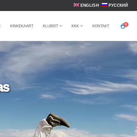
ENGLISH
РУССКИЙ
0
E
KINKEKAART
KLUBIST
KKK
KONTAKT
as