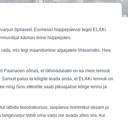
evarjuri õpilased. Esimesel hüppepäeval tegid ELAKi
lennuväljal käimas teine hüppepäev.
i rada, mis tegi maandumise algajatele lihtsamaks. Hea
it Paananen sõnas, et lähinädalatel on ka meie lennuk
 Samuti palus ta kõigile teada anda, et ELAKi lennuk on
 ning Sinu ettevõte saab pikaajalise kõrge lennu ja
tul läbida teooriakursus, laupäeva hommikul eksam ja
langevarjur tohib oma varju ise avada alles siis, kui