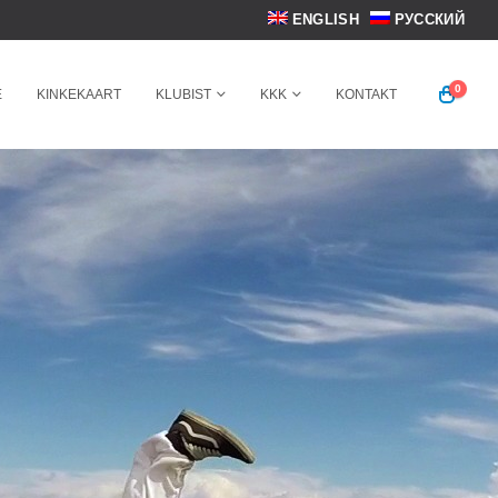
ENGLISH
РУССКИЙ
0
E
KINKEKAART
KLUBIST
KKK
KONTAKT