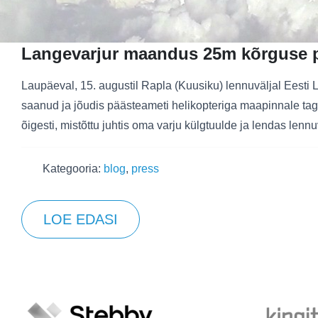
Langevarjur maandus 25m kõrguse 
Laupäeval, 15. augustil Rapla (Kuusiku) lennuväljal Eest
saanud ja jõudis päästeameti helikopteriga maapinnale tagas
õigesti, mistõttu juhtis oma varju külgtuulde ja lendas lenn
Kategooria:
blog
,
press
LOE EDASI