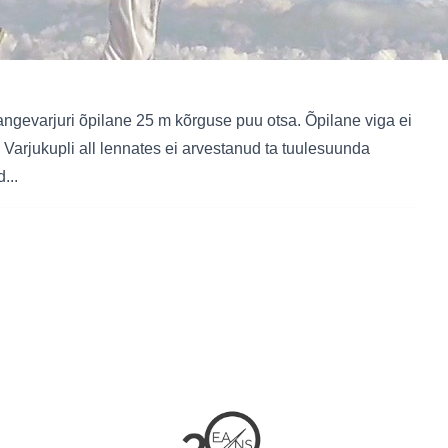
ngevarjuri õpilane 25 m kõrguse puu otsa. Õpilane viga ei
 Varjukupli all lennates ei arvestanud ta tuulesuunda
...