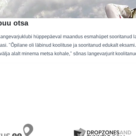
puu otsa
i Langevarjuklubi hüppepäeval maandus esmahüpet sooritanud la
i. "Õpilane oli läbinud koolituse ja sooritanud edukalt eksami.
uvälja alalt minema metsa kohale," sõnas langevarjurit koolitanud