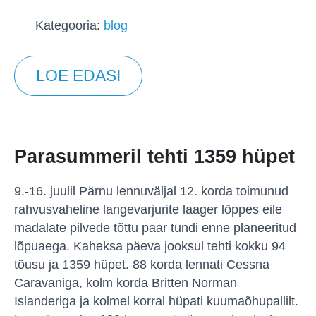
Kategooria:
blog
LOE EDASI
Parasummeril tehti 1359 hüpet
9.-16. juulil Pärnu lennuväljal 12. korda toimunud
rahvusvaheline langevarjurite laager lõppes eile
madalate pilvede tõttu paar tundi enne planeeritud
lõpuaega. Kaheksa päeva jooksul tehti kokku 94
tõusu ja 1359 hüpet. 88 korda lennati Cessna
Caravaniga, kolm korda Britten Norman
Islanderiga ja kolmel korral hüpati kuumaõhupallilt.