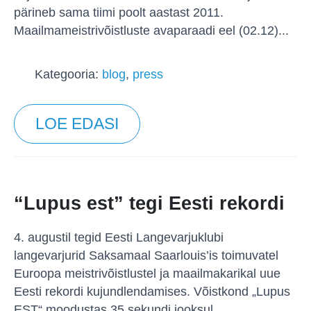
pärineb sama tiimi poolt aastast 2011.
Maailmameistrivõistluste avaparaadi eel (02.12)...
Kategooria:
blog
,
press
LOE EDASI
“Lupus est” tegi Eesti rekordi
4. augustil tegid Eesti Langevarjuklubi
langevarjurid Saksamaal Saarlouis’is toimuvatel
Euroopa meistrivõistlustel ja maailmakarikal uue
Eesti rekordi kujundlendamises. Võistkond „Lupus
EST“ moodustas 35 sekundi jooksul