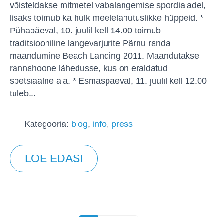
võisteldakse mitmetel vabalangemise spordialadel,
lisaks toimub ka hulk meelelahutuslikke hüppeid. *
Pühapäeval, 10. juulil kell 14.00 toimub
traditsiooniline langevarjurite Pärnu randa
maandumine Beach Landing 2011. Maandutakse
rannahoone lähedusse, kus on eraldatud
spetsiaalne ala. * Esmaspäeval, 11. juulil kell 12.00
tuleb...
Kategooria:
blog
,
info
,
press
LOE EDASI