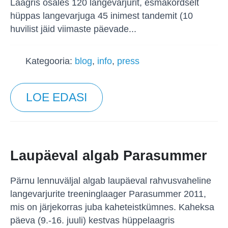
Laagris osales 120 langevarjurit, esmakordselt
hüppas langevarjuga 45 inimest tandemit (10
huvilist jäid viimaste päevade...
Kategooria:
blog
,
info
,
press
LOE EDASI
Laupäeval algab Parasummer
Pärnu lennuväljal algab laupäeval rahvusvaheline
langevarjurite treeninglaager Parasummer 2011,
mis on järjekorras juba kaheteistkümnes. Kaheksa
päeva (9.-16. juuli) kestvas hüppelaagris