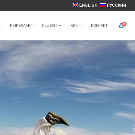
ENGLISH
РУССКИЙ
0
E
KINKEKAART
KLUBIST
KKK
KONTAKT