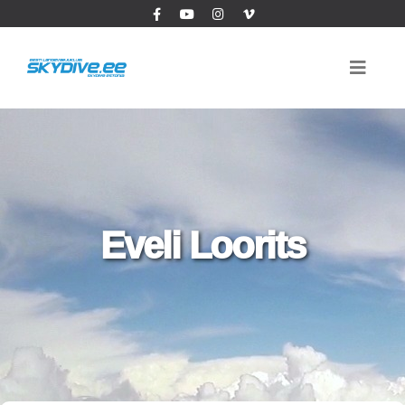
Eveli Loorits