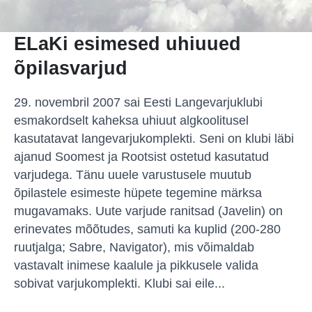
ELaKi esimesed uhiuued
õpilasvarjud
29. novembril 2007 sai Eesti Langevarjuklubi
esmakordselt kaheksa uhiuut algkoolitusel
kasutatavat langevarjukomplekti. Seni on klubi läbi
ajanud Soomest ja Rootsist ostetud kasutatud
varjudega. Tänu uuele varustusele muutub
õpilastele esimeste hüpete tegemine märksa
mugavamaks. Uute varjude ranitsad (Javelin) on
erinevates mõõtudes, samuti ka kuplid (200-280
ruutjalga; Sabre, Navigator), mis võimaldab
vastavalt inimese kaalule ja pikkusele valida
sobivat varjukomplekti. Klubi sai eile...