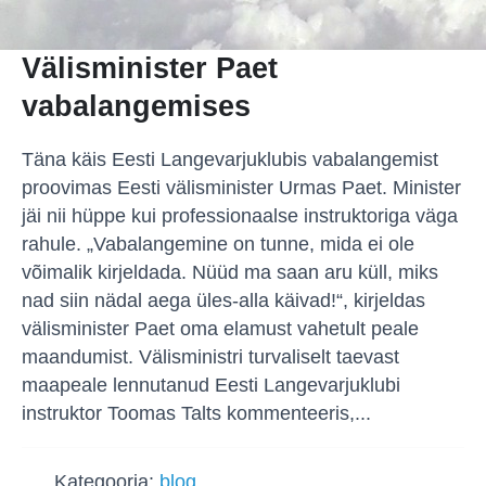
Välisminister Paet
vabalangemises
Täna käis Eesti Langevarjuklubis vabalangemist
proovimas Eesti välisminister Urmas Paet. Minister
jäi nii hüppe kui professionaalse instruktoriga väga
rahule. „Vabalangemine on tunne, mida ei ole
võimalik kirjeldada. Nüüd ma saan aru küll, miks
nad siin nädal aega üles-alla käivad!“, kirjeldas
välisminister Paet oma elamust vahetult peale
maandumist. Välisministri turvaliselt taevast
maapeale lennutanud Eesti Langevarjuklubi
instruktor Toomas Talts kommenteeris,...
Kategooria:
blog