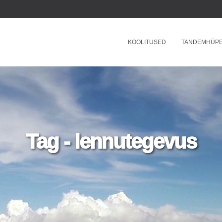
KOOLITUSED
TANDEMHÜP
Tag - lennutegevus