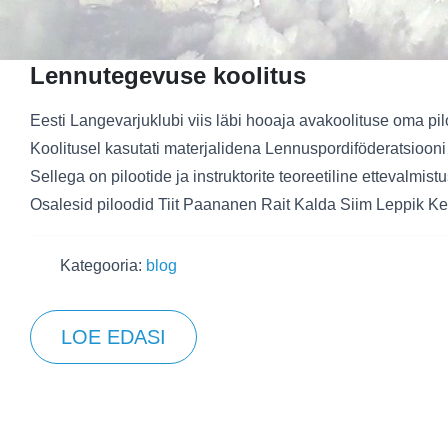
Lennutegevuse koolitus
Eesti Langevarjuklubi viis läbi hooaja avakoolituse oma pi
Koolitusel kasutati materjalidena Lennuspordiföderatsiooni 
Sellega on pilootide ja instruktorite teoreetiline etteval
Osalesid piloodid Tiit Paananen Rait Kalda Siim Leppik Kert
Kategooria:
blog
LOE EDASI