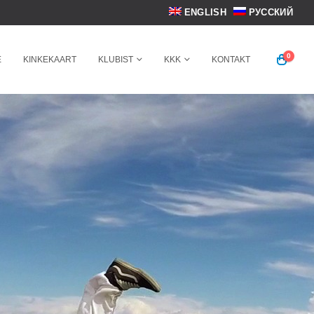
ENGLISH
РУССКИЙ
0
E
KINKEKAART
KLUBIST
KKK
KONTAKT