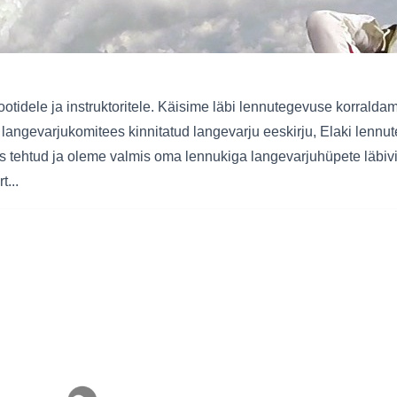
lootidele ja instruktoritele. Käisime läbi lennutegevuse korral
langevarjukomitees kinnitatud langevarju eeskirju, Elaki lennute
mistus tehtud ja oleme valmis oma lennukiga langevarjuhüpete läb
...