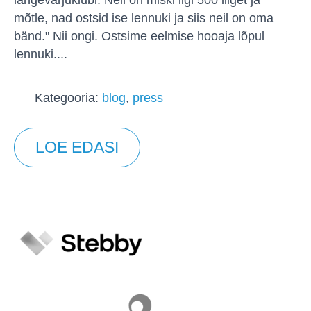
langevarjuklubi. Neil on miski ligi 500 liiget ja
mõtle, nad ostsid ise lennuki ja siis neil on oma
bänd." Nii ongi. Ostsime eelmise hooaja lõpul
lennuki....
Kategooria:
blog
,
press
LOE EDASI