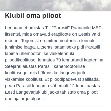
Klubil oma piloot
Lennuamet omistas Tiit "Parasiil" Paananile MEP-
litsentsi, mida omavaid erapiloote on Eestis vaid
mõned. Tegemist on mitmemootorilise lennuki
juhtimise loaga. Litsentsi saamiseks pidi Parasiil
läbima ühemootorilise väikelennuki
piloodikoolituse, lennates 70 lennutundi kaptenina.
Seejärel alustas Parasiil kahemootorilise
koolitusega, mis hõlmas ka langevarjurite
viskamise koolitust. Et piloodipädevust säilitada,
peab Parasiil lendama vähemalt 12 tundi aastas.
Eesti Langevarjuklubi jaoks tähistab oma piloot
uue ajajärgu algust...