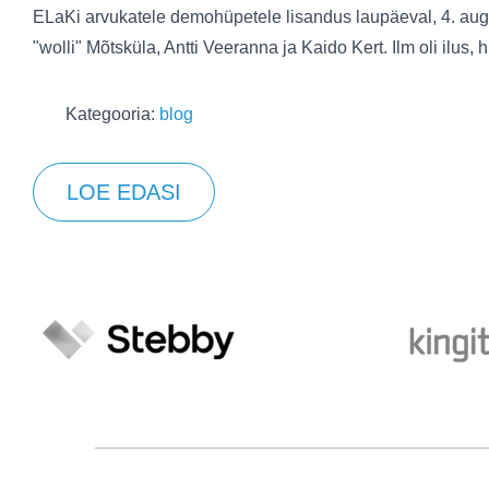
ELaKi arvukatele demohüpetele lisandus laupäeval, 4. aug
"wolli" Mõtsküla, Antti Veeranna ja Kaido Kert. Ilm oli ilus
Kategooria:
blog
LOE EDASI