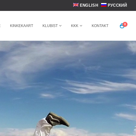
ENGLISH
РУССКИЙ
0
E
KINKEKAART
KLUBIST
KKK
KONTAKT