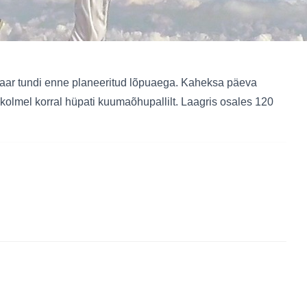
u paar tundi enne planeeritud lõpuaega. Kaheksa päeva
kolmel korral hüpati kuumaõhupallilt. Laagris osales 120