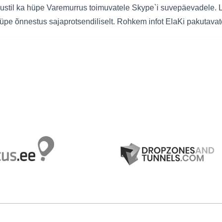
ustil ka hüpe Varemurrus toimuvatele Skype`i suvepäevadele. L
, hüpe õnnestus sajaprotsendiliselt. Rohkem infot ElaKi pakutavat