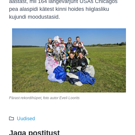
aastast, mil 164 langevarjurit USAs Chicagos
pea alaspidi kätest kinni hoides hiiglasliku
kujundi moodustasid.
Pärast rekordihüpet, foto autor Eveli Loorits
Uudised
Jaga postitust