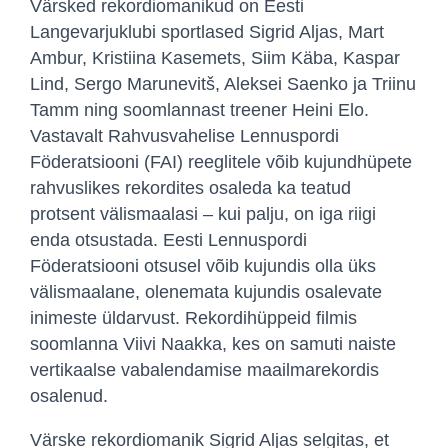
Värsked rekordiomanikud on Eesti
Langevarjuklubi sportlased Sigrid Aljas, Mart
Ambur, Kristiina Kasemets, Siim Käba, Kaspar
Lind, Sergo Marunevitš, Aleksei Saenko ja Triinu
Tamm ning soomlannast treener Heini Elo.
Vastavalt Rahvusvahelise Lennuspordi
Föderatsiooni (FAI) reeglitele võib kujundhüpete
rahvuslikes rekordites osaleda ka teatud
protsent välismaalasi – kui palju, on iga riigi
enda otsustada. Eesti Lennuspordi
Föderatsiooni otsusel võib kujundis olla üks
välismaalane, olenemata kujundis osalevate
inimeste üldarvust. Rekordihüppeid filmis
soomlanna Viivi Naakka, kes on samuti naiste
vertikaalse vabalendamise maailmarekordis
osalenud.
Värske rekordiomanik Sigrid Aljas selgitas, et