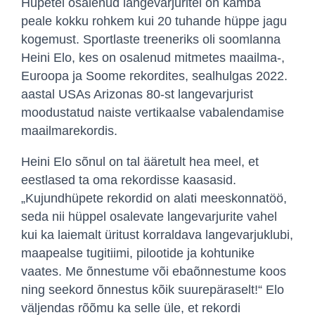
Hüpetel osalenud langevarjuritel on kamba
peale kokku rohkem kui 20 tuhande hüppe jagu
kogemust. Sportlaste treeneriks oli soomlanna
Heini Elo, kes on osalenud mitmetes maailma-,
Euroopa ja Soome rekordites, sealhulgas 2022.
aastal USAs Arizonas 80-st langevarjurist
moodustatud naiste vertikaalse vabalendamise
maailmarekordis.
Heini Elo sõnul on tal ääretult hea meel, et
eestlased ta oma rekordisse kaasasid.
„Kujundhüpete rekordid on alati meeskonnatöö,
seda nii hüppel osalevate langevarjurite vahel
kui ka laiemalt üritust korraldava langevarjuklubi,
maapealse tugitiimi, pilootide ja kohtunike
vaates. Me õnnestume või ebaõnnestume koos
ning seekord õnnestus kõik suurepäraselt!“ Elo
väljendas rõõmu ka selle üle, et rekordi