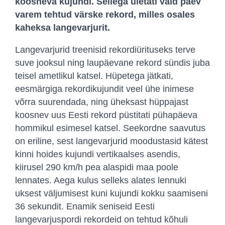
koosneva kujundi. Sellega ületati vaid päev
varem tehtud värske rekord, milles osales
kaheksa langevarjurit.
Langevarjurid treenisid rekordiürituseks terve
suve jooksul ning laupäevane rekord sündis juba
teisel ametlikul katsel. Hüpetega jätkati,
eesmärgiga rekordikujundit veel ühe inimese
võrra suurendada, ning üheksast hüppajast
koosnev uus Eesti rekord püstitati pühapäeva
hommikul esimesel katsel. Seekordne saavutus
on eriline, sest langevarjurid moodustasid kätest
kinni hoides kujundi vertikaalses asendis,
kiirusel 290 km/h pea alaspidi maa poole
lennates. Aega kulus selleks alates lennuki
uksest väljumisest kuni kujundi kokku saamiseni
36 sekundit. Enamik seniseid Eesti
langevarjuspordi rekordeid on tehtud kõhuli