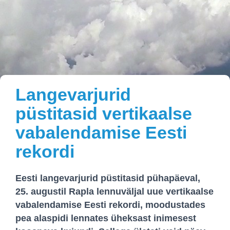
Langevarjurid
püstitasid vertikaalse
vabalendamise Eesti
rekordi
Eesti langevarjurid püstitasid
pühapäeval,
25. augustil Rapla lennuväljal
uue vertikaalse
vabalendamise Eesti rekordi, moodustades
pea alaspidi lennates
üheksast
inimesest