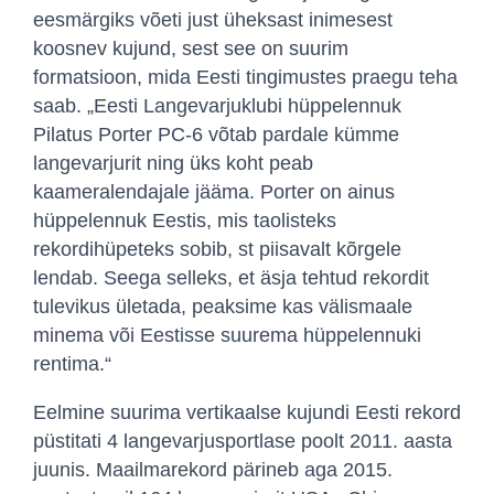
eesmärgiks võeti just üheksast inimesest
koosnev kujund, sest see on suurim
formatsioon, mida Eesti tingimustes praegu teha
saab. „Eesti Langevarjuklubi hüppelennuk
Pilatus Porter PC-6 võtab pardale kümme
langevarjurit ning üks koht peab
kaameralendajale jääma. Porter on ainus
hüppelennuk Eestis, mis taolisteks
rekordihüpeteks sobib, st piisavalt kõrgele
lendab. Seega selleks, et äsja tehtud rekordit
tulevikus ületada, peaksime kas välismaale
minema või Eestisse suurema hüppelennuki
rentima.“
Eelmine suurima vertikaalse kujundi Eesti rekord
püstitati 4 langevarjusportlase poolt 2011. aasta
juunis. Maailmarekord pärineb aga 2015.