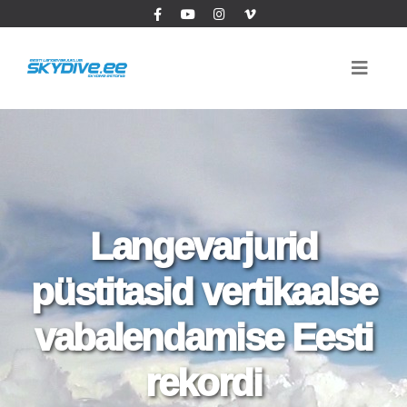
Langevarjurid
püstitasid vertikaalse
vabalendamise Eesti
rekordi