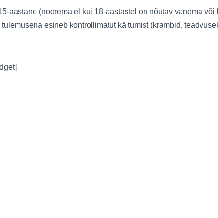
5-aastane (noorematel kui 18-aastastel on nõutav vanema või h
 tulemusena esineb kontrollimatut käitumist (krambid, teadvusek
idget]