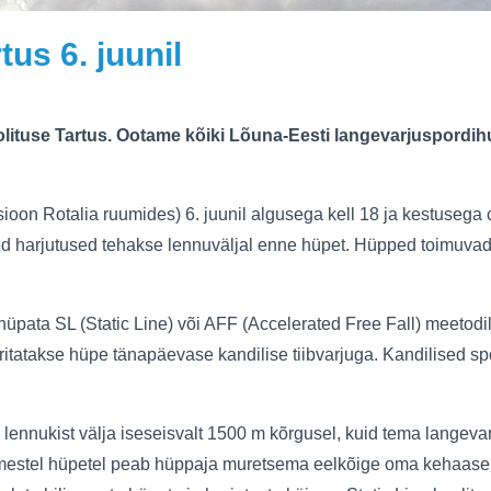
tus 6. juunil
olituse Tartus. Ootame kõiki Lõuna-Eesti langevarjuspordihuv
oon Rotalia ruumides) 6. juunil algusega kell 18 ja kestusega ca
lised harjutused tehakse lennuväljal enne hüpet. Hüpped toimuva
e hüpata SL (Static Line) või AFF (Accelerated Free Fall) meetod
sooritatakse hüpe tänapäevase kandilise tiibvarjuga. Kandilise
lennukist välja iseseisvalt 1500 m kõrgusel, kuid tema langeva
simestel hüpetel peab hüppaja muretsema eelkõige oma kehaase