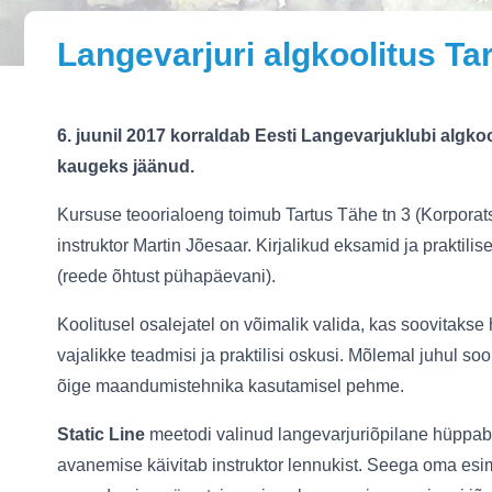
Langevarjuri algkoolitus Tar
6. juunil 2017 korraldab Eesti Langevarjuklubi algko
kaugeks jäänud.
Kursuse teoorialoeng toimub Tartus Tähe tn 3 (Korporatsi
instruktor Martin Jõesaar. Kirjalikud eksamid ja prakti
(reede õhtust pühapäevani).
Koolitusel osalejatel on võimalik valida, kas soovitaks
vajalikke teadmisi ja praktilisi oskusi. Mõlemal juhul 
õige maandumistehnika kasutamisel pehme.
Static Line
meetodi valinud langevarjuriõpilane hüppab 
avanemise käivitab instruktor lennukist. Seega oma e