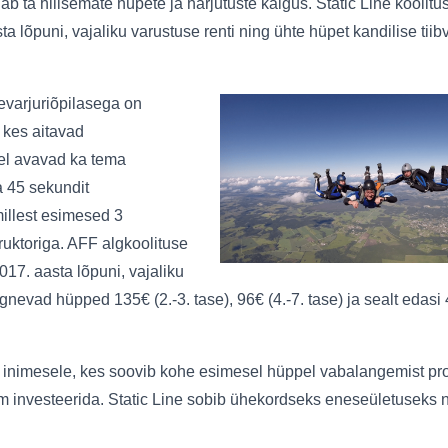
 ta hilisemate hüpete ja harjutuste käigus. Static Line koolitu
a lõpuni, vajaliku varustuse renti ning ühte hüpet kandilise tiib
evarjuriõpilasega on
 kes aitavad
sel avavad ka tema
 45 sekundit
millest esimesed 3
ruktoriga. AFF algkoolituse
017. aasta lõpuni, vajaliku
järgnevad hüpped 135€ (2.-3. tase), 96€ (4.-7. tase) ja sealt eda
inimesele, kes soovib kohe esimesel hüppel vabalangemist proo
m investeerida. Static Line sobib ühekordseks eneseületuseks nin