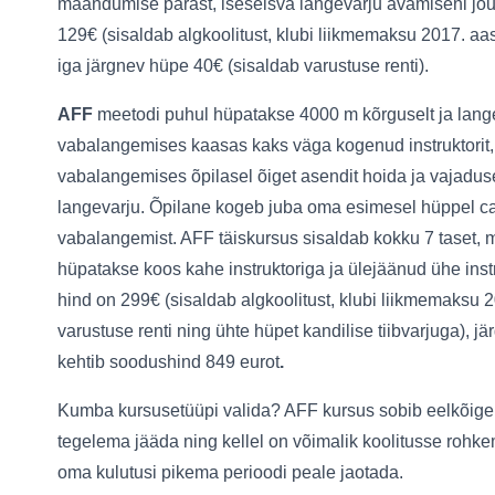
maandumise pärast, iseseisva langevarju avamiseni jõuab
129€ (sisaldab algkoolitust, klubi liikmemaksu 2017. aast
iga järgnev hüpe 40€ (sisaldab varustuse renti).
AFF
meetodi puhul hüpatakse 4000 m kõrguselt ja lang
vabalangemises kaasas kaks väga kogenud instruktorit,
vabalangemises õpilasel õiget asendit hoida ja vajadu
langevarju. Õpilane kogeb juba oma esimesel hüppel ca
vabalangemist. AFF täiskursus sisaldab kokku 7 taset, 
hüpatakse koos kahe instruktoriga ja ülejäänud ühe inst
hind on 299€ (sisaldab algkoolitust, klubi liikmemaksu 2
varustuse renti ning ühte hüpet kandilise tiibvarjuga), 
kehtib soodushind 849 eurot
.
Kumba kursusetüüpi valida? AFF kursus sobib eelkõige 
tegelema jääda ning kellel on võimalik koolitusse rohke
oma kulutusi pikema perioodi peale jaotada.