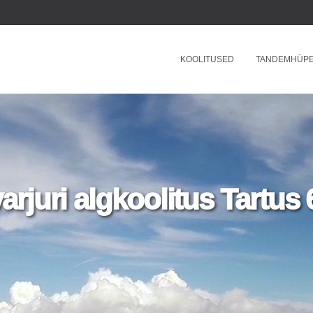
KOOLITUSED
TANDEMHÜP
rjuri algkoolitus Tartus 6