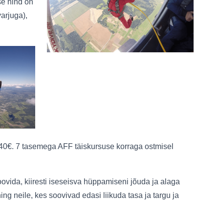
se hind on
varjuga),
si 40€. 7 tasemega AFF täiskursuse korraga ostmisel
vida, kiiresti iseseisva hüppamiseni jõuda ja alaga
g neile, kes soovivad edasi liikuda tasa ja targu ja