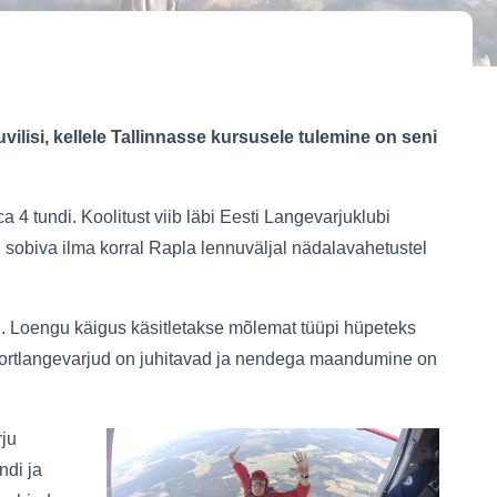
ilisi, kellele Tallinnasse kursusele tulemine on seni
 4 tundi. Koolitust viib läbi Eesti Langevarjuklubi
d sobiva ilma korral Rapla lennuväljal nädalavahetustel
il. Loengu käigus käsitletakse mõlemat tüüpi hüpeteks
d sportlangevarjud on juhitavad ja nendega maandumine on
rju
ndi ja