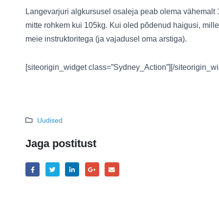
Langevarjuri algkursusel osaleja peab olema vähemalt 1
mitte rohkem kui 105kg. Kui oled põdenud haigusi, mille
meie instruktoritega (ja vajadusel oma arstiga).
[siteorigin_widget class=”Sydney_Action”]
[/siteorigin_w
Uudised
Jaga postitust