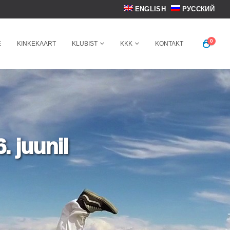
ENGLISH
РУССКИЙ
0
E
KINKEKAART
KLUBIST
KKK
KONTAKT
. juunil