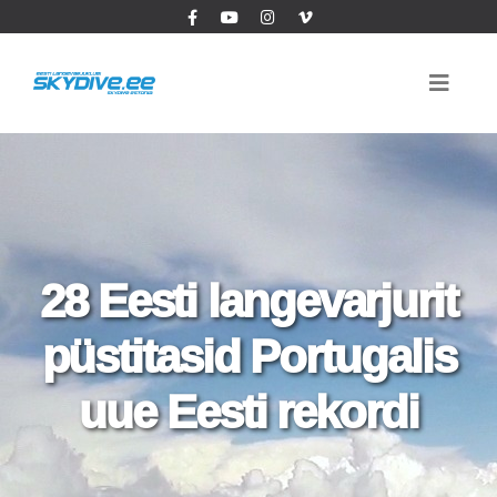
28 Eesti langevarjurit
püstitasid Portugalis
uue Eesti rekordi