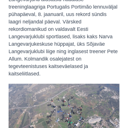
treeninglaagriga Portugalis Portimão lennuväljal
pühapäeval, 8. jaanuaril, uus rekord sündis
laagri neljandal päeval. Värsked
rekordiomanikud on valdavalt Eesti
Langevarjuklubi sportlased, lisaks kaks Narva
Langevarjukeskuse hüppajat, üks Sõjaväe
Langevarjuklubi liige ning inglasest treener Pete
Allum. Kolmandik osalejatest on
tegevteenistuses kaitseväelased ja
kaitseliitlased.