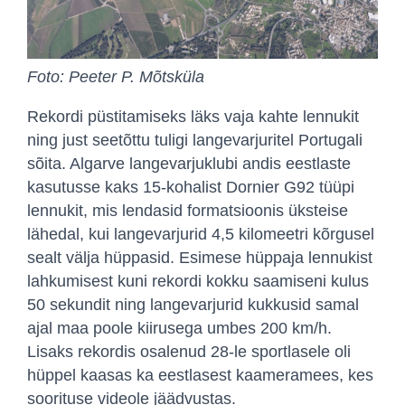
Foto: Peeter P. Mõtsküla
Rekordi püstitamiseks läks vaja kahte lennukit
ning just seetõttu tuligi langevarjuritel Portugali
sõita. Algarve langevarjuklubi andis eestlaste
kasutusse kaks 15-kohalist Dornier G92 tüüpi
lennukit, mis lendasid formatsioonis üksteise
lähedal, kui langevarjurid 4,5 kilomeetri kõrgusel
sealt välja hüppasid. Esimese hüppaja lennukist
lahkumisest kuni rekordi kokku saamiseni kulus
50 sekundit ning langevarjurid kukkusid samal
ajal maa poole kiirusega umbes 200 km/h.
Lisaks rekordis osalenud 28-le sportlasele oli
hüppel kaasas ka eestlasest kaameramees, kes
soorituse videole jäädvustas.