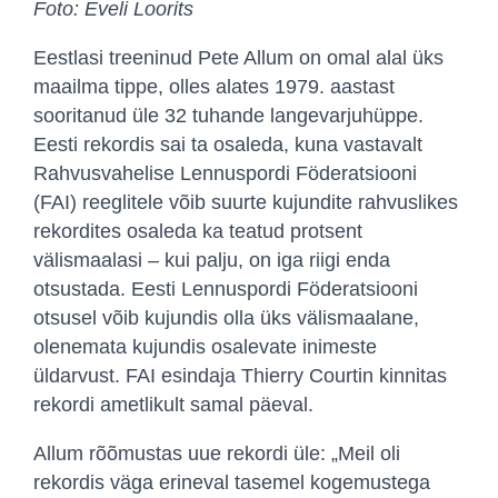
Foto: Eveli Loorits
Eestlasi treeninud Pete Allum on omal alal üks
maailma tippe, olles alates 1979. aastast
sooritanud üle 32 tuhande langevarjuhüppe.
Eesti rekordis sai ta osaleda, kuna vastavalt
Rahvusvahelise Lennuspordi Föderatsiooni
(FAI) reeglitele võib suurte kujundite rahvuslikes
rekordites osaleda ka teatud protsent
välismaalasi – kui palju, on iga riigi enda
otsustada. Eesti Lennuspordi Föderatsiooni
otsusel võib kujundis olla üks välismaalane,
olenemata kujundis osalevate inimeste
üldarvust. FAI esindaja Thierry Courtin kinnitas
rekordi ametlikult samal päeval.
Allum rõõmustas uue rekordi üle: „Meil oli
rekordis väga erineval tasemel kogemustega