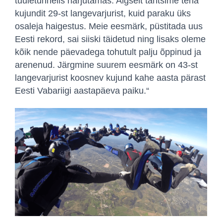
tuuletunnelis harjutamas. Algselt tahtsime teha
kujundit 29-st langevarjurist, kuid paraku üks
osaleja haigestus. Meie eesmärk, püstitada uus
Eesti rekord, sai siiski täidetud ning lisaks oleme
kõik nende päevadega tohutult palju õppinud ja
arenenud. Järgmine suurem eesmärk on 43-st
langevarjurist koosnev kujund kahe aasta pärast
Eesti Vabariigi aastapäeva paiku.“