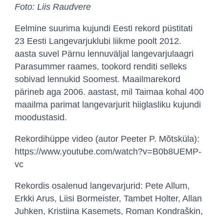
Foto: Liis Raudvere
Eelmine suurima kujundi Eesti rekord püstitati
23 Eesti Langevarjuklubi liikme poolt 2012.
aasta suvel Pärnu lennuväljal langevarjulaagri
Parasummer raames, tookord renditi selleks
sobivad lennukid Soomest. Maailmarekord
pärineb aga 2006. aastast, mil Taimaa kohal 400
maailma parimat langevarjurit hiiglasliku kujundi
moodustasid.
Rekordihüppe video (autor Peeter P. Mõtsküla):
https://www.youtube.com/watch?v=B0b8UEMP-
vc
Rekordis osalenud langevarjurid: Pete Allum,
Erkki Arus, Liisi Bormeister, Tambet Holter, Allan
Juhken, Kristiina Kasemets, Roman Kondraškin,