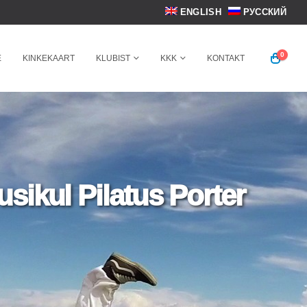
ENGLISH
РУССКИЙ
0
E
KINKEKAART
KLUBIST
KKK
KONTAKT
sikul Pilatus Porter