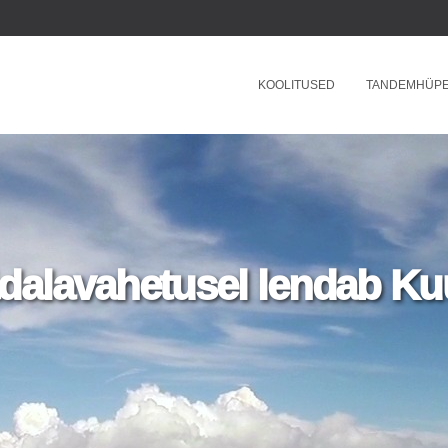
KOOLITUSED
TANDEMHÜP
dalavahetusel lendab Kuu