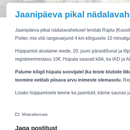
Jaanipäeva pikal nädalavahe
Jaanipäeva pikal nädalavahetusel lendab Rapla (Kuusiku
Porter, mis viib langevarjurid 4 km kõrgusele 10 minutig
Hüppamist alustame reede, 20. juuni pärastlõunal ja lõpe
registreerimistasu 10€. Hüpata saavad kõik, ka IAD ja A
Palume kõigil hüpata soovijatel (ka teiste klubide li
toomine eeldab piisava arvu inimeste olemasolu.
Reg
Lisaks hüppamisele teeme ka jaanituld, käime saunas ja 
Määratlemata
Jaga postitust