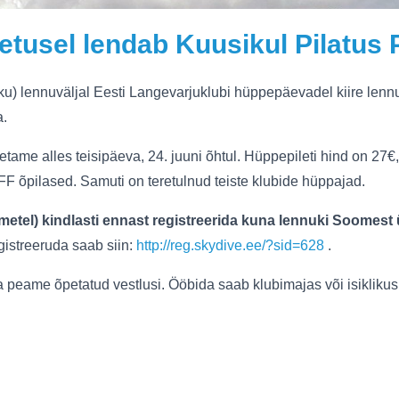
tusel lendab Kuusikul Pilatus 
) lennuväljal Eesti Langevarjuklubi hüppepäevadel kiire lennu
a.
tame alles teisipäeva, 24. juuni õhtul. Hüppepileti hind on 27€,
FF õpilased. Samuti on teretulnud teiste klubide hüppajad.
ikmetel) kindlasti ennast registreerida kuna lennuki Soomest 
istreeruda saab siin:
http://reg.skydive.ee/?sid=628
.
peame õpetatud vestlusi. Ööbida saab klubimajas või isiklikus 