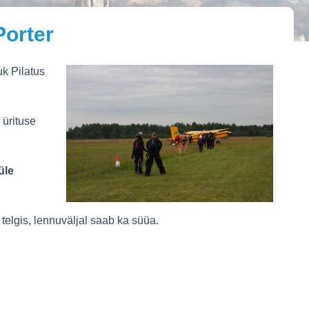
Porter
k Pilatus
 ürituse
üle
telgis, lennuväljal saab ka süüa.