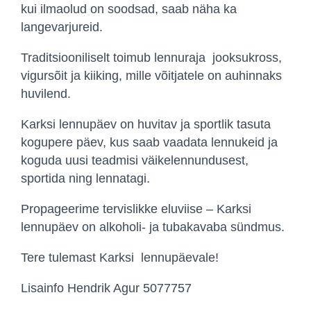
kui ilmaolud on soodsad, saab näha ka
langevarjureid.
Traditsiooniliselt toimub lennuraja jooksukross,
vigursõit ja kiiking, mille võitjatele on auhinnaks
huvilend.
Karksi lennupäev on huvitav ja sportlik tasuta
kogupere päev, kus saab vaadata lennukeid ja
koguda uusi teadmisi väikelennundusest,
sportida ning lennatagi.
Propageerime tervislikke eluviise – Karksi
lennupäev on alkoholi- ja tubakavaba sündmus.
Tere tulemast Karksi lennupäevale!
Lisainfo Hendrik Agur 5077757