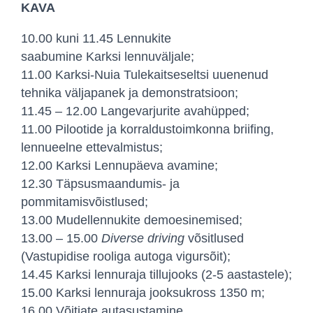
KAVA
10.00 kuni 11.45 Lennukite
saabumine Karksi lennuväljale;
11.00 Karksi-Nuia Tulekaitseseltsi uuenenud
tehnika väljapanek ja demonstratsioon;
11.45 – 12.00 Langevarjurite avahüpped;
11.00 Pilootide ja korraldustoimkonna briifing,
lennueelne ettevalmistus;
12.00 Karksi Lennupäeva avamine;
12.30 Täpsusmaandumis- ja
pommitamisvõistlused;
13.00 Mudellennukite demoesinemised;
13.00 – 15.00
Diverse driving
võsitlused
(Vastupidise rooliga autoga vigursõit);
14.45 Karksi lennuraja tillujooks (2-5 aastastele);
15.00 Karksi lennuraja jooksukross 1350 m;
16.00 Võitjate autasustamine