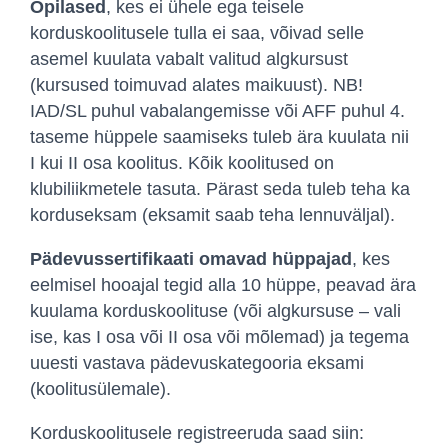
Õpilased
, kes ei ühele ega teisele
korduskoolitusele tulla ei saa, võivad selle
asemel kuulata vabalt valitud algkursust
(kursused toimuvad alates maikuust). NB!
IAD/SL puhul vabalangemisse või AFF puhul 4.
taseme hüppele saamiseks tuleb ära kuulata nii
I kui II osa koolitus. Kõik koolitused on
klubiliikmetele tasuta. Pärast seda tuleb teha ka
korduseksam (eksamit saab teha lennuväljal).
Pädevussertifikaati omavad hüppajad
, kes
eelmisel hooajal tegid alla 10 hüppe, peavad ära
kuulama korduskoolituse (või algkursuse – vali
ise, kas I osa või II osa või mõlemad) ja tegema
uuesti vastava pädevuskategooria eksami
(koolitusülemale).
Korduskoolitusele registreeruda saad siin: