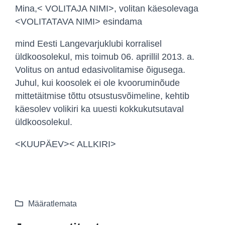
Mina,< VOLITAJA NIMI>, volitan käesolevaga
<VOLITATAVA NIMI> esindama
mind Eesti Langevarjuklubi korralisel
üldkoosolekul, mis toimub 06. aprillil 2013. a.
Volitus on antud edasivolitamise õigusega.
Juhul, kui koosolek ei ole kvooruminõude
mittetäitmise tõttu otsustusvõimeline, kehtib
käesolev volikiri ka uuesti kokkukutsutaval
üldkoosolekul.
<KUUPÄEV>< ALLKIRI>
Määratlemata