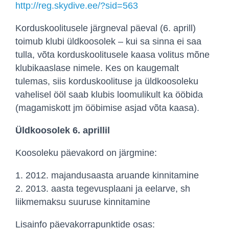
http://reg.skydive.ee/?
sid=563
Korduskoolitusele järgneval päeval (6. aprill)
toimub klubi üldkoosolek – kui sa sinna ei saa
tulla, võta korduskoolitusele kaasa volitus mõne
klubikaaslase nimele. Kes on kaugemalt
tulemas, siis korduskoolituse ja üldkoosoleku
vahelisel ööl saab klubis loomulikult ka ööbida
(magamiskott jm ööbimise asjad võta kaasa).
Üldkoosolek 6. aprillil
Koosoleku päevakord on järgmine:
1. 2012. majandusaasta aruande kinnitamine
2. 2013. aasta tegevusplaani ja eelarve, sh
liikmemaksu suuruse kinnitamine
Lisainfo päevakorrapunktide osas: