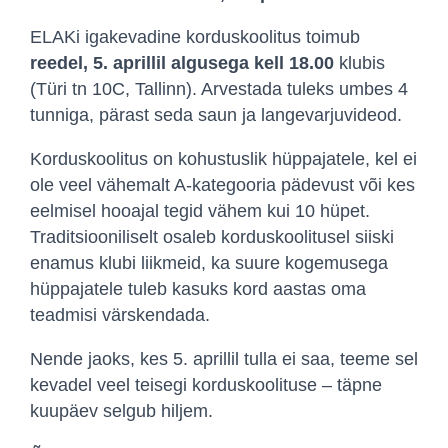
ELAKi igakevadine korduskoolitus
toimub
reedel, 5. aprillil algusega kell 18.00
klubis
(Türi tn 10C, Tallinn). Arvestada tuleks umbes 4
tunniga, pärast seda saun ja langevarjuvideod.
Korduskoolitus on kohustuslik hüppajatele, kel ei
ole veel vähemalt A-kategooria pädevust või kes
eelmisel hooajal tegid vähem kui 10 hüpet.
Traditsiooniliselt osaleb korduskoolitusel siiski
enamus klubi liikmeid, ka suure kogemusega
hüppajatele tuleb kasuks kord aastas oma
teadmisi värskendada.
Nende jaoks, kes 5. aprillil tulla ei saa, teeme sel
kevadel veel teisegi korduskoolituse – täpne
kuupäev selgub hiljem.