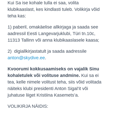
Kui Sa ise kohale tulla ei saa, volita
klubikaaslast, kes kindlasti tuleb. Volikirja võid
teha kas:
1) paberil, omakäelise allkirjaga ja saada see
aadressil Eesti Langevarjuklubi, Türi tn.10c,
11313 Tallinn või anna klubikaaslasele kaasa;
2) digiallkirjastatult ja saada aadressile
anton@skydive.ee
.
Kvoorumi kokkusaamiseks on vajalik Sinu
kohaletulek või volituse andmine.
Kui sa ei
tea, kelle nimele volitust teha, siis võid volitada
näiteks klubi presidenti Anton Sigal’it või
juhatuse liiget Kristiina Kasemets’a.
VOLIKIRJA NÄIDIS: