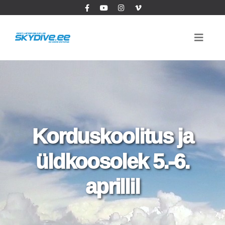
Korduskoolitus ja
üldkoosolek 5.-6.
aprillil