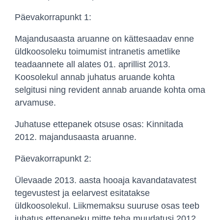
Päevakorrapunkt 1:
Majandusaasta aruanne on kättesaadav enne
üldkoosoleku toimumist intranetis ametlike
teadaannete all alates 01. aprillist 2013.
Koosolekul annab juhatus aruande kohta
selgitusi ning revident annab aruande kohta oma
arvamuse.
Juhatuse ettepanek otsuse osas: Kinnitada
2012. majandusaasta aruanne.
Päevakorrapunkt 2:
Ülevaade 2013. aasta hooaja kavandatavatest
tegevustest ja eelarvest esitatakse
üldkoosolekul. Liikmemaksu suuruse osas teeb
juhatus ettepaneku mitte teha muudatusi 2012.