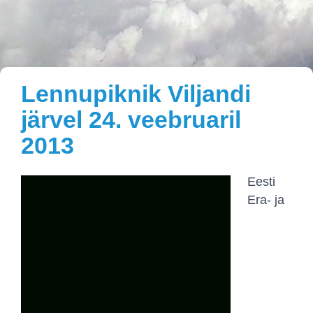
Lennupiknik Viljandi
järvel 24. veebruaril
2013
Eesti
Era- ja