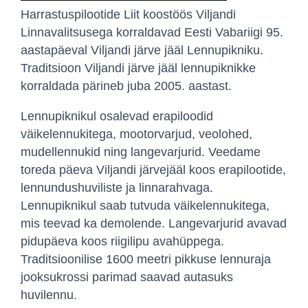
Harrastuspilootide Liit koostöös Viljandi
Linnavalitsusega korraldavad Eesti Vabariigi 95.
aastapäeval Viljandi järve jääl Lennupikniku.
Traditsioon Viljandi järve jääl lennupiknikke
korraldada pärineb juba 2005. aastast.
Lennupiknikul osalevad erapiloodid
väikelennukitega, mootorvarjud, veolohed,
mudellennukid ning langevarjurid. Veedame
toreda päeva Viljandi järvejääl koos erapilootide,
lennundushuviliste ja linnarahvaga.
Lennupiknikul saab tutvuda väikelennukitega,
mis teevad ka demolende. Langevarjurid avavad
pidupäeva koos riigilipu avahüppega.
Traditsioonilise 1600 meetri pikkuse lennuraja
jooksukrossi parimad saavad autasuks
huvilennu.