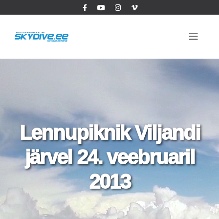
Lennupiknik Viljandi
järvel 24. veebruaril
2013