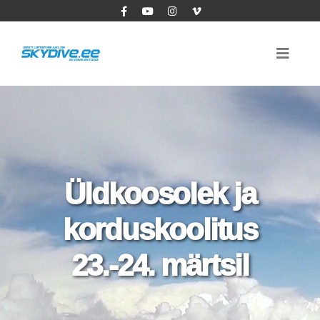
Üldkoosolek ja
korduskoolitus
23.-24. märtsil