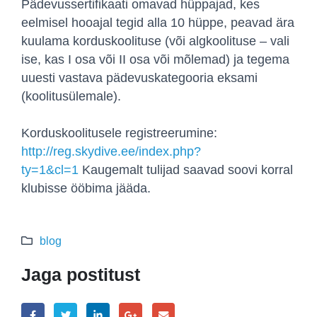
Pädevussertifikaati omavad hüppajad, kes
eelmisel hooajal tegid alla 10 hüppe, peavad ära
kuulama korduskoolituse (või algkoolituse – vali
ise, kas I osa või II osa või mõlemad) ja tegema
uuesti vastava pädevuskategooria eksami
(koolitusülemale).
Korduskoolitusele registreerumine:
http://reg.skydive.ee/index.php?
ty=1&cl=1
Kaugemalt tulijad saavad soovi korral
klubisse ööbima jääda.
blog
Jaga postitust