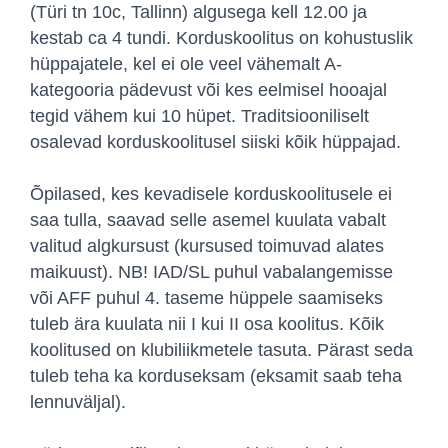
(Türi tn 10c, Tallinn) algusega kell 12.00 ja
kestab ca 4 tundi. Korduskoolitus on kohustuslik
hüppajatele, kel ei ole veel vähemalt A-
kategooria pädevust või kes eelmisel hooajal
tegid vähem kui 10 hüpet. Traditsiooniliselt
osalevad korduskoolitusel siiski kõik hüppajad.
Õpilased, kes kevadisele korduskoolitusele ei
saa tulla, saavad selle asemel kuulata vabalt
valitud algkursust (kursused toimuvad alates
maikuust). NB! IAD/SL puhul vabalangemisse
või AFF puhul 4. taseme hüppele saamiseks
tuleb ära kuulata nii I kui II osa koolitus. Kõik
koolitused on klubiliikmetele tasuta. Pärast seda
tuleb teha ka korduseksam (eksamit saab teha
lennuväljal).