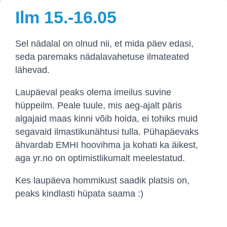
Ilm 15.-16.05
Sel nädalal on olnud nii, et mida päev edasi,
seda paremaks nädalavahetuse ilmateated
lähevad.
Laupäeval peaks olema imeilus suvine
hüppeilm. Peale tuule, mis aeg-ajalt päris
algajaid maas kinni võib hoida, ei tohiks muid
segavaid ilmastikunähtusi tulla. Pühapäevaks
ähvardab EMHI hoovihma ja kohati ka äikest,
aga yr.no on optimistlikumalt meelestatud.
Kes laupäeva hommikust saadik platsis on,
peaks kindlasti hüpata saama :)