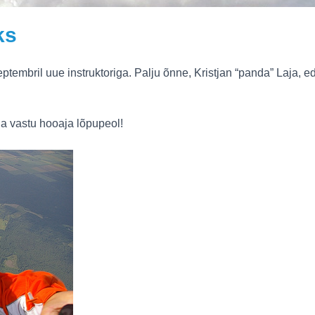
ks
septembril uue instruktoriga. Palju õnne, Kristjan “panda” Laja, e
ja vastu hooaja lõpupeol!