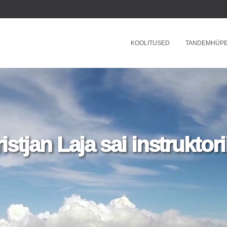
KOOLITUSED
TANDEMHÜP
istjan Laja sai instruktor