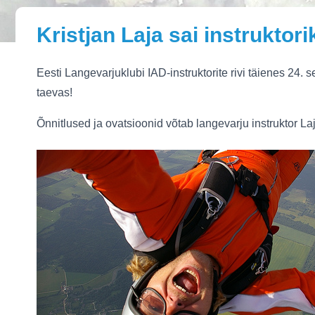
Kristjan Laja sai instruktori
Eesti Langevarjuklubi IAD-instruktorite rivi täienes 24. 
taevas!
Õnnitlused ja ovatsioonid võtab langevarju instruktor La