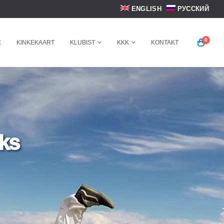
ENGLISH
РУССКИЙ
0
E
KINKEKAART
KLUBIST
KKK
KONTAKT
iks