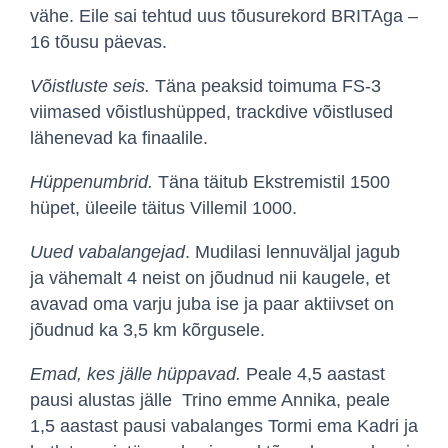
vähe. Eile sai tehtud uus tõusurekord BRITAga –
16 tõusu päevas.
Võistluste seis.
Täna peaksid toimuma FS-3
viimased võistlushüpped, trackdive võistlused
lähenevad ka finaalile.
Hüppenumbrid.
Täna täitub Ekstremistil 1500
hüpet, üleeile täitus Villemil 1000.
Uued vabalangejad
. Mudilasi lennuväljal jagub
ja vähemalt 4 neist on jõudnud nii kaugele, et
avavad oma varju juba ise ja paar aktiivset on
jõudnud ka 3,5 km kõrgusele.
Emad, kes jälle hüppavad.
Peale 4,5 aastast
pausi alustas jälle Trino emme Annika, peale
1,5 aastast pausi vabalanges Tormi ema Kadri ja