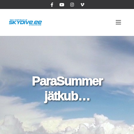
ParaSummer
jätkub…