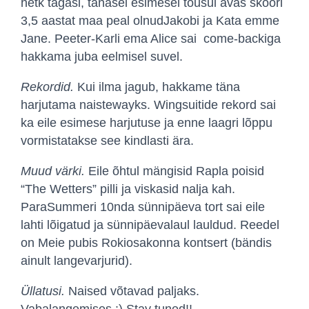
hetk tagasi, tänasel esimesel tõusul avas skoori
3,5 aastat maa peal olnudJakobi ja Kata emme
Jane. Peeter-Karli ema Alice sai come-backiga
hakkama juba eelmisel suvel.
Rekordid.
Kui ilma jagub, hakkame täna
harjutama naistewayks. Wingsuitide rekord sai
ka eile esimese harjutuse ja enne laagri lõppu
vormistatakse see kindlasti ära.
Muud värki.
Eile õhtul mängisid Rapla poisid
“The Wetters” pilli ja viskasid nalja kah.
ParaSummeri 10nda sünnipäeva tort sai eile
lahti lõigatud ja sünnipäevalaul lauldud. Reedel
on Meie pubis Rokiosakonna kontsert (bändis
ainult langevarjurid).
Üllatusi.
Naised võtavad paljaks.