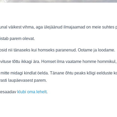
unal väikest vihma, aga ülejäänud ilmajaamad on meie suhtes 
stab parem olevat.
osid nii tänaseks kui homseks paranenud. Ootame ja loodame.
ituse tõttu ikkagi ära. Homset ilma vaatame homme hommikul,
mitte midagi kindlat öelda. Tänane õhtu peaks kõigi eelduste
asti laupäevasest parem.
ttesaadav
klubi oma lehelt
.