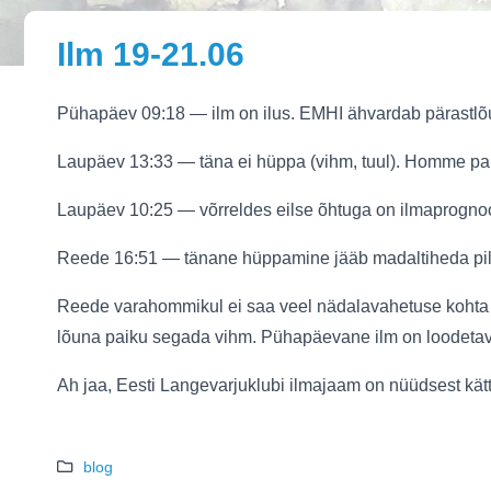
Ilm 19-21.06
Pühapäev 09:18 — ilm on ilus. EMHI ähvardab pärastlõ
Laupäev 13:33 — täna ei hüppa (vihm, tuul). Homme pai
Laupäev 10:25 — võrreldes eilse õhtuga on ilmaprogno
Reede 16:51 — tänane hüppamine jääb madaltiheda pilv
Reede varahommikul ei saa veel nädalavahetuse kohta 
lõuna paiku segada vihm. Pühapäevane ilm on loodetav
Ah jaa, Eesti Langevarjuklubi ilmajaam on nüüdsest kä
blog