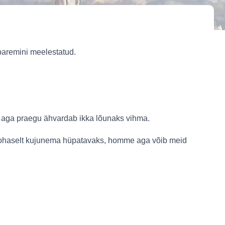
paremini meelestatud.
 aga praegu ähvardab ikka lõunaks vihma.
 kohaselt kujunema hüpatavaks, homme aga võib meid