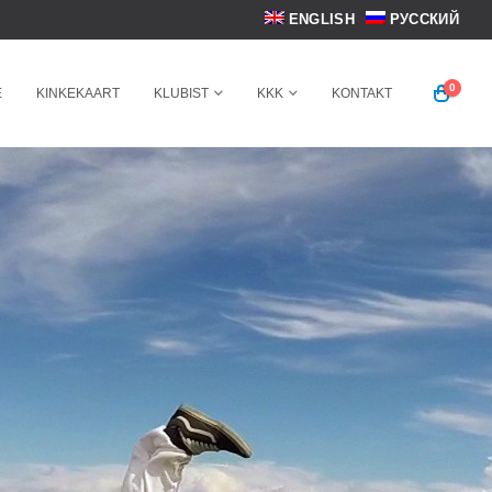
ENGLISH
РУССКИЙ
0
E
KINKEKAART
KLUBIST
KKK
KONTAKT