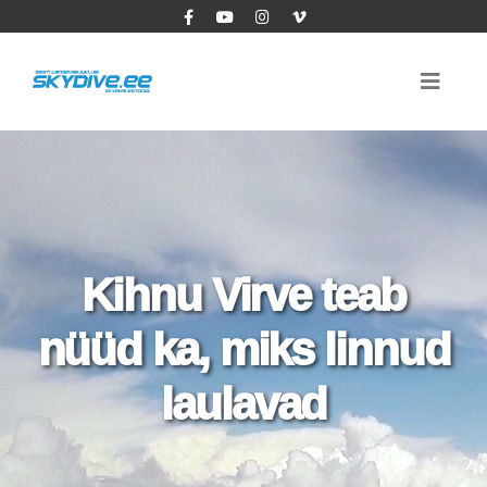
Kihnu Virve teab
nüüd ka, miks linnud
laulavad