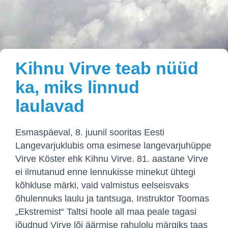
Kihnu Virve teab nüüd
ka, miks linnud
laulavad
Esmaspäeval, 8. juunil sooritas Eesti
Langevarjuklubis oma esimese langevarjuhüppe
Virve Köster ehk Kihnu Virve. 81. aastane Virve
ei ilmutanud enne lennukisse minekut ühtegi
kõhkluse märki, vaid valmistus eelseisvaks
õhulennuks laulu ja tantsuga. Instruktor Toomas
„Ekstremist“ Taltsi hoole all maa peale tagasi
jõudnud Virve lõi äärmise rahulolu märgiks taas