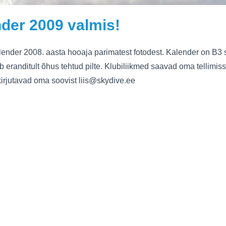
nder 2009 valmis!
ender 2008. aasta hooaja parimatest fotodest. Kalender on B3 
ab eranditult õhus tehtud pilte. Klubiliikmed saavad oma tellim
kirjutavad oma soovist liis@skydive.ee