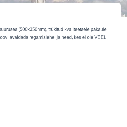
suuruses (500x350mm), trükitud kvaliteetsele paksule
issoovi avaldada regamislehel ja need, kes ei ole VEEL