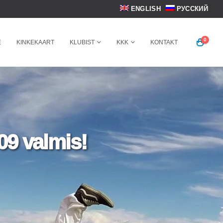
ENGLISH
РУССКИЙ
0
E
KINKEKAART
KLUBIST
KKK
KONTAKT
09 valmis!