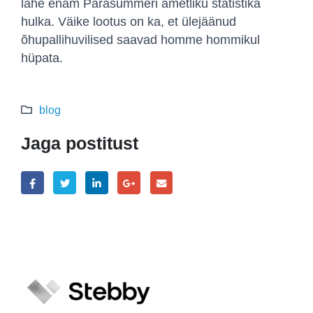
lähe enam Parasummeri ametliku statistika
hulka. Väike lootus on ka, et ülejäänud
õhupallihuvilised saavad homme hommikul
hüpata.
blog
Jaga postitust