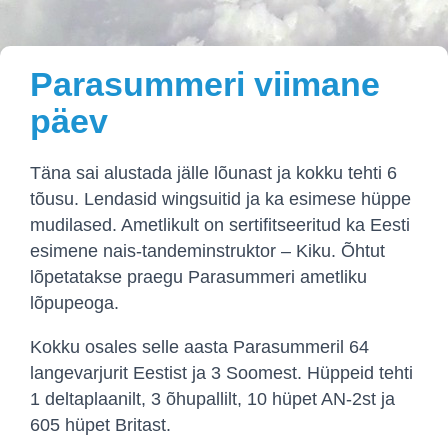
Parasummeri viimane
päev
Täna sai alustada jälle lõunast ja kokku tehti 6
tõusu. Lendasid wingsuitid ja ka esimese hüppe
mudilased. Ametlikult on sertifitseeritud ka Eesti
esimene nais-tandeminstruktor – Kiku. Õhtut
lõpetatakse praegu Parasummeri ametliku
lõpupeoga.
Kokku osales selle aasta Parasummeril 64
langevarjurit Eestist ja 3 Soomest. Hüppeid tehti
1 deltaplaanilt, 3 õhupallilt, 10 hüpet AN-2st ja
605 hüpet Britast.