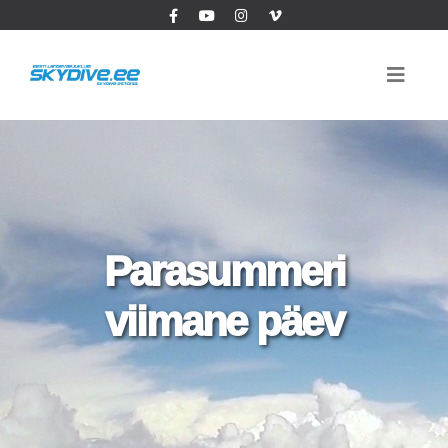
Parasummeri
viimane päev