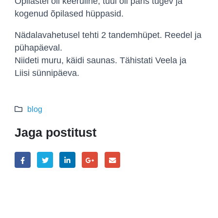
Õpilastel oli keeruline, tuul oli päris tugev ja
kogenud õpilased hüppasid.
Nädalavahetusel tehti 2 tandemhüpet. Reedel ja
pühapäeval.
Niideti muru, käidi saunas. Tähistati Veela ja
Liisi sünnipäeva.
blog
Jaga postitust