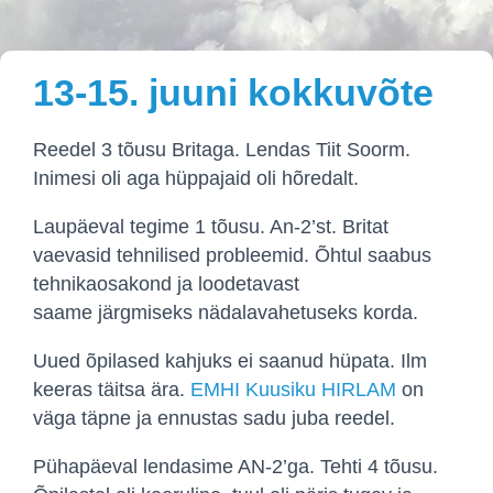
13-15. juuni kokkuvõte
Reedel 3 tõusu Britaga. Lendas Tiit Soorm.
Inimesi oli aga hüppajaid oli hõredalt.
Laupäeval tegime 1 tõusu. An-2’st. Britat
vaevasid tehnilised probleemid. Õhtul saabus
tehnikaosakond ja loodetavast
saame järgmiseks nädalavahetuseks korda.
Uued õpilased kahjuks ei saanud hüpata. Ilm
keeras täitsa ära.
EMHI Kuusiku HIRLAM
on
väga täpne ja ennustas sadu juba reedel.
Pühapäeval lendasime AN-2’ga. Tehti 4 tõusu.