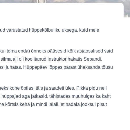
lnud varustatud hüppekõlbuliku uksega, kuid meie
kui tema enda) õnneks pääsesid kõik asjaosalised vaid
lma all oli koolitanud instruktorihakatis Sepandi.
tagasi juhatas. Hüppepäev lõppes pärast üheksanda tõusu
ks kohe õpilasi täis ja saadeti üles. Pikka pidu neil
ud hüppajad aga jätkasid, tähistades muuhulgas ka kaht
kõrtsis keha ja mindi laiali, et nädala jooksul pisut