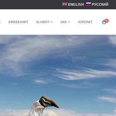
ENGLISH
РУССКИЙ
0
E
KINKEKAART
KLUBIST
KKK
KONTAKT