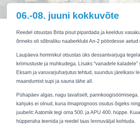
06.-08. juuni kokkuvõte
Reedel otsustas Brita pisut pipardada ja keeldus vasaku
õnneks oli sõbraliku naaberklubi An-2 pöördesse aetud n
Laupäeva hommikul otsustas üks dessantvarjuga tegelan
kriimustuste ja muhkudega. Lisaks “vanadele kaladele” s
Eksam ja varuvarjuharjutus tehtud, suundus järelkasv le
maandumist supi ja sauna tähe all.
Pühapäev algas, nagu tavaliselt, pannkoogisöömisega. Et 
kahjuks ei olnud, kuna ilmaprognoos osutus õigeks ning 
juubelit: Aatomik tegi oma 500. ja APU 400. hüppe. Kuuen
hüpperaha teenida ja reedel taas lennuväljal kohtuda.