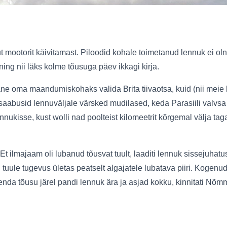
t mootorit käivitamast. Piloodid kohale toimetanud lennuk ei o
ing nii läks kolme tõusuga päev ikkagi kirja.
e oma maandumiskohaks valida Brita tiivaotsa, kuid (nii meie 
aabusid lennuväljale värsked mudilased, keda Parasiili valvsa si
nnukisse, kust wolli nad poolteist kilomeetrit kõrgemal välja 
ilmajaam oli lubanud tõusvat tuult, laaditi lennuk sissejuhatuse
tuule tugevus ületas peatselt algajatele lubatava piiri. Kogen
da tõusu järel pandi lennuk ära ja asjad kokku, kinnitati Nõmme 