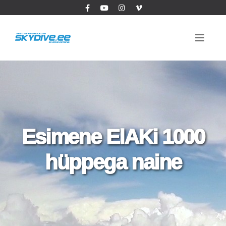
Esimene ElAKi 1000
hüppega naine