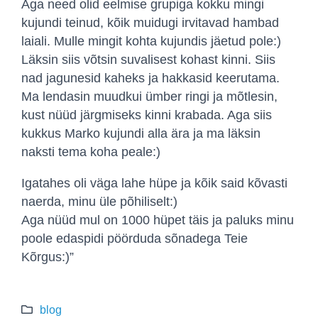
Aga need olid eelmise grupiga kokku mingi
kujundi teinud, kõik muidugi irvitavad hambad
laiali. Mulle mingit kohta kujundis jäetud pole:)
Läksin siis võtsin suvalisest kohast kinni. Siis
nad jagunesid kaheks ja hakkasid keerutama.
Ma lendasin muudkui ümber ringi ja mõtlesin,
kust nüüd järgmiseks kinni krabada. Aga siis
kukkus Marko kujundi alla ära ja ma läksin
naksti tema koha peale:)
Igatahes oli väga lahe hüpe ja kõik said kõvasti
naerda, minu üle põhiliselt:)
Aga nüüd mul on 1000 hüpet täis ja paluks minu
poole edaspidi pöörduda sõnadega Teie
Kõrgus:)”
blog