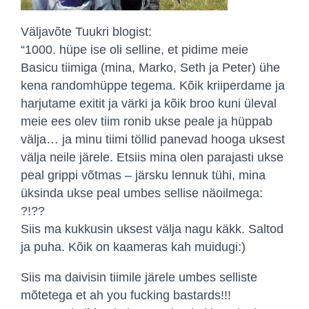
Väljavõte Tuukri blogist:
“1000. hüpe ise oli selline, et pidime meie
Basicu tiimiga (mina, Marko, Seth ja Peter) ühe
kena randomhüppe tegema. Kõik kriiperdame ja
harjutame exitit ja värki ja kõik broo kuni üleval
meie ees olev tiim ronib ukse peale ja hüppab
välja… ja minu tiimi töllid panevad hooga uksest
välja neile järele. Etsiis mina olen parajasti ukse
peal grippi võtmas – järsku lennuk tühi, mina
üksinda ukse peal umbes sellise näoilmega:
?!??
Siis ma kukkusin uksest välja nagu käkk. Saltod
ja puha. Kõik on kaameras kah muidugi:)
Siis ma daivisin tiimile järele umbes selliste
mõtetega et ah you fucking bastards!!!