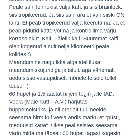
Peale sain lennukist välja kah. ja siis brainlock.
siis tropikeerud. Ja siis sain aru et vari siiski ON
lahti. Et peab tropikeerud välja keerutama. Ja et
peab pidurid kätte võtma ja kontrollima varju
korrasolekut. Kaif. Täielik kaif. Suuremat kaifi
olen kogenud ainult nelja kilomeetri peale
kolides :)
Maandumine nagu ikka algajatel ilusa
maandumiskujundiga ja istuli. aga vähemalt
aeda sisse vastupidiselt mõnele teisele tollel
tõusul ;)
60 hüpet ja 1,5 aastat hiljem tegin jälle IAD.
Veela (Maie Kütt – A.V.) harjutas
hüppemeistriks. ja nii eredalt tuli meelde
seesama hirm kui veela andis märku et “püsti,
meduusid kätte”. Ukse peal seistes seesama
värin mida ma täpselt 60 hüpet tagasi kogesin.