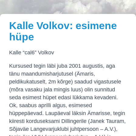
Kalle Volkov: esimene
hüpe
Kalle “cal6” Volkov
Kursused tegin läbi juba 2001 augustis, aga
tänu maandumisharjutusel (Ämaris,
peldikukatuselt, 2m kõrge) saadud vigastusele
(mõra vasaku jala mingis luus) olin sunnitud
seda esimest hüpet edasi lükkama kevadeni.
Ok, saabus aprilli algus, esimesed
hüppepäevad. Laupäeval läksin Ämarisse, tegin
kiiresti korduseksami Dillingerile (Janek Tauram,
Sõjaväe Langevarjuklubi juhtpersoon – A.V.),