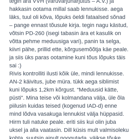
tegin ära VVH (varuvarjuharjutus – A.V.) ja
hakkasin ootama millal saab lennukisse. aega
läks, tuul oli kõva, lõpuks öeldi fataalsed sõnad
– pange ennast tõusule kirja. tegin nagu kästud,
võtsin PD-260 (isegi tabasin ära et kasulik on
võtta pehme meduusiga vari), panin ta selga,
kiivri pähe, prillid ette, kõrgusemõõtja käe peale.
ja siis üks paras ootamine kuni tõus lõpuks täis
sai :)
Rivis kontrolliti ilusti kõik üle, mindi lennukisse.
AN-2 käivitus, jube müra. tükk aega siblimist
kuni lõpuks 1,2km kõrgust. “Meduusid kätte,
püsti”. Mina teise või kolmandana välja, üle õla
piilusin kuidas teised (kogenud IAD-d) enne
mind lõdva vasakuga lennukist välja hüppasid.
Hirm tuli natuke peale. eriti siis kui olin juba
uksel ja alla vaatasin. Dill küsis mult valmisoleku
kohta, suutsin ainult noogutada. väikse tõuke