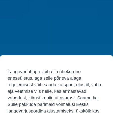
Langevarjuhüpe võib olla ühekordne
eneseületus, aga selle põneva alaga
tegelemisest võib saada ka sport, elustiil, vaba
aja veetmise viis neile, kes armastavad
vabadust, kiirust ja piiritut avarust. Saame ka
Sulle pakkuda parimaid võimalusi Eestis
langevarjuspordiga alustamiseks, ükskõik kas